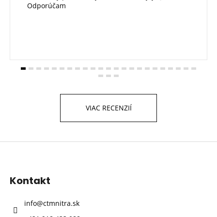
Odporúčam
VIAC RECENZIÍ
Z
á
p
Kontakt
ä
t
info
@
ctmnitra.sk
i