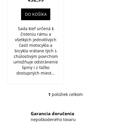
o
v
DO KOŠÍKA
Sada kief určená k
čisteniu rámu a
všetkých jednotlivých
častí motocykla a
bicykla vrátane tých s
chúlostivým povrchom
umožňuje odstránenie
špiny i z ťažko
dostupných miest...
1
položiek celkom
O
v
l
Garancia doručenia
á
nepoškodeného tovaru
d
a