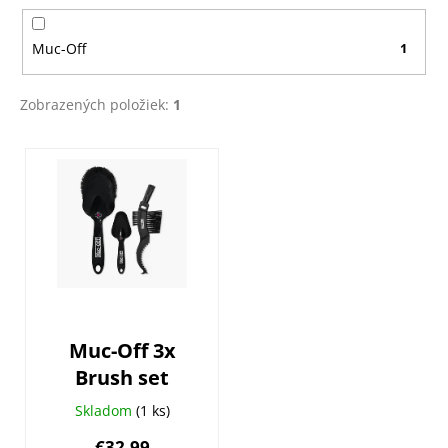
o
v
Muc-Off
1
Zobrazených položiek:
1
V
ý
p
i
s
p
r
o
Muc-Off 3x
d
Brush set
u
k
Skladom
(1 ks)
t
€32,99