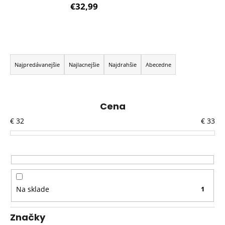
€32,99
R
a
Najpredávanejšie
Najlacnejšie
Najdrahšie
Abecedne
d
e
n
Cena
i
€
32
€
33
e
p
r
o
d
Na sklade
1
u
k
Značky
t