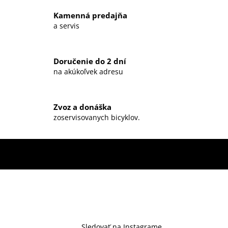
c
Kamenná predajňa
i
a servis
e
p
r
Doručenie do 2 dní
v
na akúkoľvek adresu
k
y
v
ý
Zvoz a donáška
zoservisovanych bicyklov.
p
i
s
u
Sledovať na Instagrame