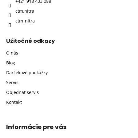
+421 918 433 088
e
ctm.nitra
ctm_nitra
Užitočné odkazy
O nás
Blog
Darčekové poukážky
Servis
Objednať servis
Kontakt
Informácie pre vás