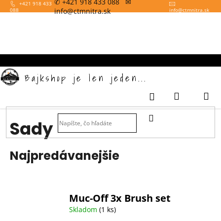
✆ +421 918 433 088 ✉
K
Prejsť
+421 918 433
info@ctmnitra.sk
088
info
@
ctmnitra.sk
na
o
obsah
Späť
š
í
k
Bajkshop je len jeden...
Nákupný
M
Prihlásenie
košík
HĽADAŤ
Sady
Najpredávanejšie
Muc-Off 3x Brush set
Skladom
(1 ks)