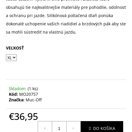
obsahujú tie najkvalitnejšie materiály pre pohodlie, odolnosť
a ochranu pri jazde. Silikónová potlačená dlaň ponúka
dokonalé uchopenie vašich riadidiel a brzdových pák aby ste
sa mohli sústrediť na vlastnú jazdu.
VEĽKOSŤ
Skladom
(1 ks)
Kód:
MO20757
Značka:
Muc-Off
€36,95
Jednotková
DO KOŠÍKA
cena: