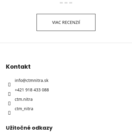
VIAC RECENZIÍ
Z
á
p
Kontakt
ä
t
info
@
ctmnitra.sk
i
+421 918 433 088
e
ctm.nitra
ctm_nitra
Užitočné odkazy