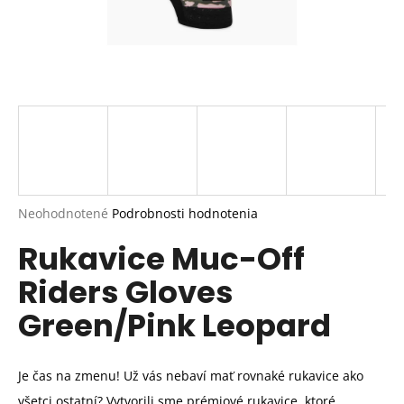
Priemerné
Neohodnotené
Podrobnosti hodnotenia
hodnotenie
Rukavice Muc-Off
produktu
je
Riders Gloves
0,0
z
Green/Pink Leopard
5
hviezdičiek.
Je čas na zmenu! Už vás nebaví mať rovnaké rukavice ako
všetci ostatní? Vytvorili sme prémiové rukavice, ktoré