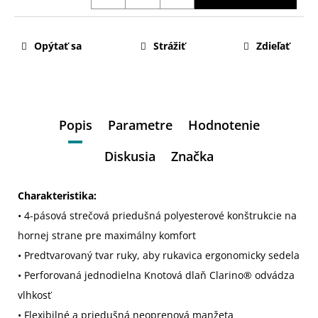
Opýtať sa
Strážiť
Zdieľať
Popis
Parametre
Hodnotenie
Diskusia
Značka
Charakteristika:
• 4-pásová strečová priedušná polyesterové konštrukcie na
hornej strane pre maximálny komfort
• Predtvarovaný tvar ruky, aby rukavica ergonomicky sedela
• Perforovaná jednodielna Knotová dlaň Clarino® odvádza
vlhkosť
• Flexibilné a priedušná neoprenová manžeta