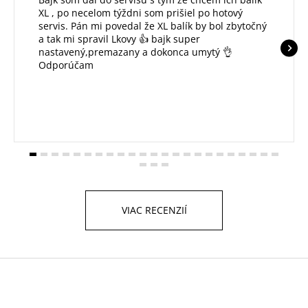
XL , po necelom týždni som prišiel po hotový
servis. Pán mi povedal že XL balík by bol zbytočný
a tak mi spravil Lkovy 👍 bajk super
nastavený,premazany a dokonca umytý 👌
Odporúčam
VIAC RECENZIÍ
Z
á
p