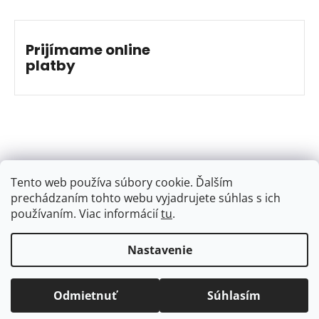
Prijímame online
platby
Tento web používa súbory cookie. Ďalším
prechádzaním tohto webu vyjadrujete súhlas s ich
používaním. Viac informácií
tu
.
Nastavenie
Vytvoril Shoptet
&
Jakub Grác
Copyright 2026
BAJKSHOP
. Všetky práva vyhradené.
Odmietnuť
Súhlasím