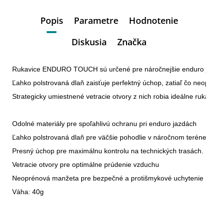
Popis
Parametre
Hodnotenie
Diskusia
Značka
Rukavice ENDURO TOUCH sú určené pre náročnejšie enduro jazdy 
Ľahko polstrovaná dlaň zaisťuje perfektný úchop, zatiaľ čo neopr
Strategicky umiestnené vetracie otvory z nich robia ideálne rukavic
Odolné materiály pre spoľahlivú ochranu pri enduro jazdách

Ľahko polstrovaná dlaň pre väčšie pohodlie v náročnom teréne

Presný úchop pre maximálnu kontrolu na technických trasách.

Vetracie otvory pre optimálne prúdenie vzduchu

Neoprénová manžeta pre bezpečné a protišmykové uchytenie
Váha: 40g