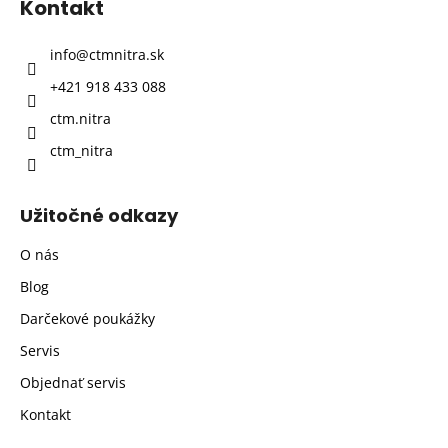
Kontakt
ä
t
info
@
ctmnitra.sk
i
+421 918 433 088
e
ctm.nitra
ctm_nitra
Užitočné odkazy
O nás
Blog
Darčekové poukážky
Servis
Objednať servis
Kontakt