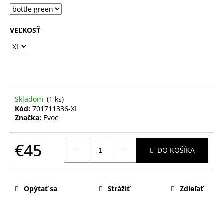
VEĽKOSŤ
Skladom
(1 ks)
Kód:
701711336-XL
Značka:
Evoc
€45
DO KOŠÍKA
Jednotková
cena:
Opýtať sa
Strážiť
Zdieľať