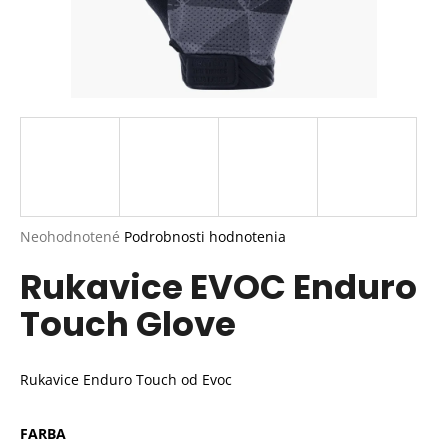
Priemerné
Neohodnotené
Podrobnosti hodnotenia
hodnotenie
Rukavice EVOC Enduro
produktu
je
Touch Glove
0,0
z
5
hviezdičiek.
Rukavice Enduro Touch od Evoc
FARBA