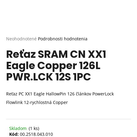
Priemerné
Neohodnotené
Podrobnosti hodnotenia
hodnotenie
Reťaz SRAM CN XX1
produktu
je
Eagle Copper 126L
0,0
z
PWR.LCK 12S 1PC
5
hviezdičiek.
Reťaz PC XX1 Eagle HallowPin 126 článkov PowerLock
Flowlink 12-rychlostná Copper
Skladom
(1 ks)
Kód:
00.2518.043.010