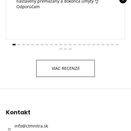
nastavený,premazany a dokonca umytý 👌
Odporúčam
VIAC RECENZIÍ
Z
á
p
Kontakt
ä
t
info
@
ctmnitra.sk
i