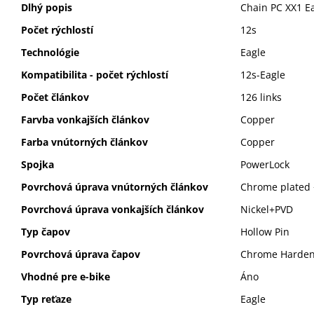
Dlhý popis
Chain PC XX1 Ea
Počet rýchlostí
12s
Technológie
Eagle
Kompatibilita - počet rýchlostí
12s-Eagle
Počet článkov
126 links
Farvba vonkajších článkov
Copper
Farba vnútorných článkov
Copper
Spojka
PowerLock
Povrchová úprava vnútorných článkov
Chrome plated
Povrchová úprava vonkajších článkov
Nickel+PVD
Typ čapov
Hollow Pin
Povrchová úprava čapov
Chrome Harde
Vhodné pre e-bike
Áno
Typ reťaze
Eagle