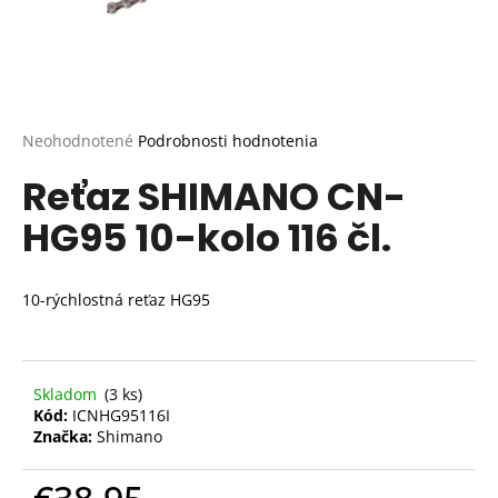
Priemerné
Neohodnotené
Podrobnosti hodnotenia
hodnotenie
Reťaz SHIMANO CN-
produktu
je
HG95 10-kolo 116 čl.
0,0
z
5
hviezdičiek.
10-rýchlostná reťaz HG95
Skladom
(3 ks)
Kód:
ICNHG95116I
Značka:
Shimano