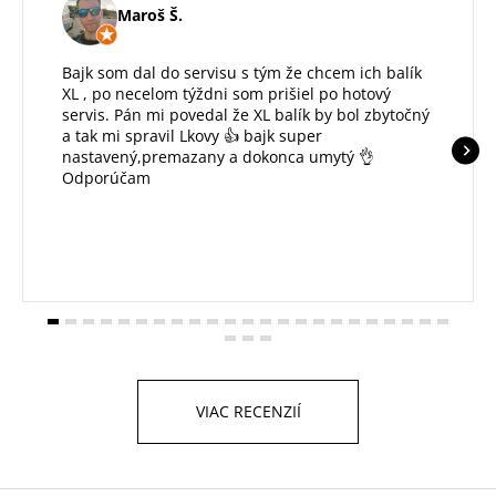
Maroš Š.
Bajk som dal do servisu s tým že chcem ich balík
XL , po necelom týždni som prišiel po hotový
servis. Pán mi povedal že XL balík by bol zbytočný
a tak mi spravil Lkovy 👍 bajk super
nastavený,premazany a dokonca umytý 👌
Odporúčam
VIAC RECENZIÍ