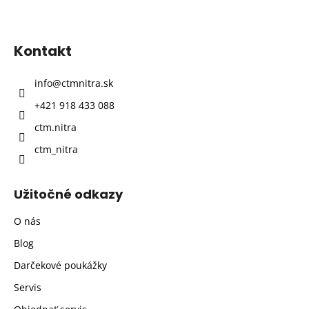
Z
á
p
Kontakt
ä
t
info
@
ctmnitra.sk
i
+421 918 433 088
e
ctm.nitra
ctm_nitra
Užitočné odkazy
O nás
Blog
Darčekové poukážky
Servis