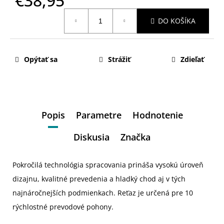
€38,95
Jednotková
DO KOŠÍKA
cena:
Opýtať sa
Strážiť
Zdieľať
Popis
Parametre
Hodnotenie
Diskusia
Značka
Pokročilá technológia spracovania prináša vysokú úroveň
dizajnu, kvalitné prevedenia a hladký chod aj v tých
najnáročnejších podmienkach. Reťaz je určená pre 10
rýchlostné prevodové pohony.