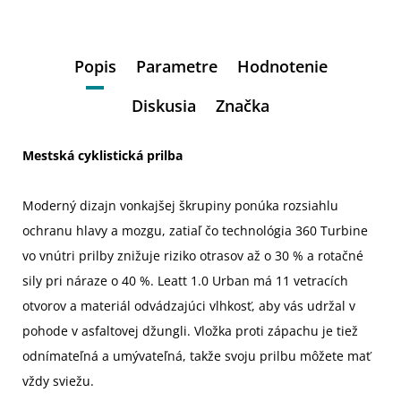
Popis
Parametre
Hodnotenie
Diskusia
Značka
Mestská cyklistická prilba
Moderný dizajn vonkajšej škrupiny ponúka rozsiahlu
ochranu hlavy a mozgu, zatiaľ čo technológia 360 Turbine
vo vnútri prilby znižuje riziko otrasov až o 30 % a rotačné
sily pri náraze o 40 %. Leatt 1.0 Urban má 11 vetracích
otvorov a materiál odvádzajúci vlhkosť, aby vás udržal v
pohode v asfaltovej džungli. Vložka proti zápachu je tiež
odnímateľná a umývateľná, takže svoju prilbu môžete mať
vždy sviežu.