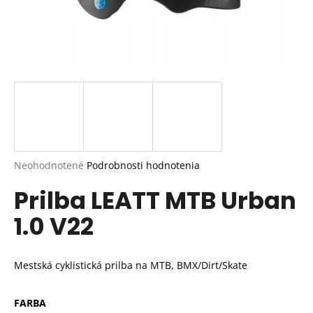
Priemerné
Neohodnotené
Podrobnosti hodnotenia
hodnotenie
Prilba LEATT MTB Urban
produktu
je
1.0 V22
0,0
z
5
hviezdičiek.
Mestská cyklistická prilba na
MTB, BMX/Dirt/Skate
FARBA