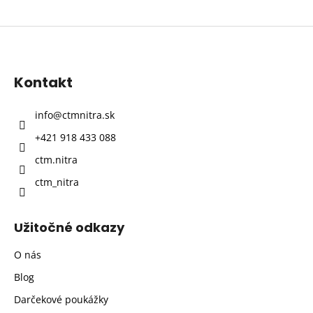
Z
á
p
Kontakt
ä
t
info
@
ctmnitra.sk
i
+421 918 433 088
e
ctm.nitra
ctm_nitra
Užitočné odkazy
O nás
Blog
Darčekové poukážky