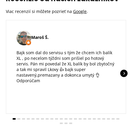
Viac recenzií si môžete pozrieť na
Google
.
Maroš Š.
Bajk som dal do servisu s tým že chcem ich balík
XL , po necelom týždni som prišiel po hotový
servis. Pán mi povedal že XL balík by bol zbytočný
a tak mi spravil Lkovy 👍 bajk super
nastavený,premazany a dokonca umytý 👌
Odporúčam