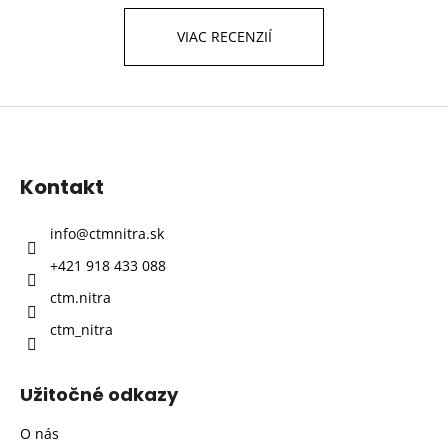
VIAC RECENZIÍ
Z
á
p
Kontakt
ä
t
info
@
ctmnitra.sk
i
+421 918 433 088
e
ctm.nitra
ctm_nitra
Užitočné odkazy
O nás