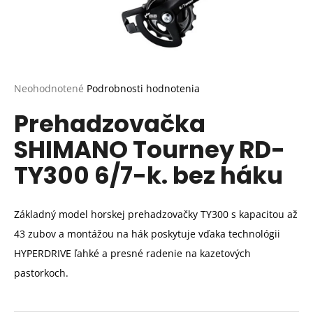
Priemerné
Neohodnotené
Podrobnosti hodnotenia
hodnotenie
Prehadzovačka
produktu
je
SHIMANO Tourney RD-
0,0
z
TY300 6/7-k. bez háku
5
hviezdičiek.
Základný model horskej prehadzovačky TY300 s kapacitou až
43 zubov a montážou na hák poskytuje vďaka technológii
HYPERDRIVE ľahké a presné radenie na kazetových
pastorkoch.