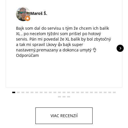
Maroš Š.
Bajk som dal do servisu s tým že chcem ich balík
XL , po necelom týždni som prišiel po hotový
servis. Pán mi povedal že XL balík by bol zbytočný
a tak mi spravil Lkovy 👍 bajk super
nastavený,premazany a dokonca umytý 👌
Odporúčam
VIAC RECENZIÍ