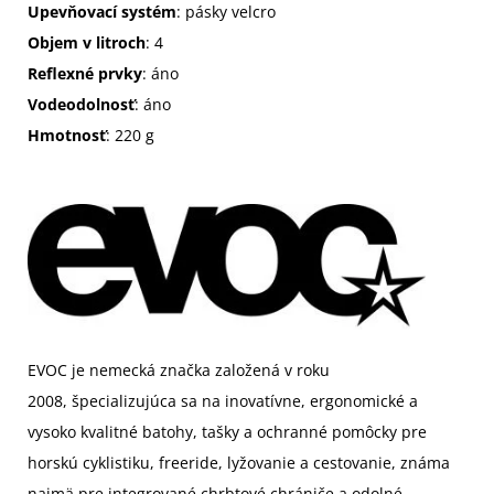
Upevňovací systém
: pásky velcro
Objem v litroch
: 4
Reflexné prvky
: áno
Vodeodolnosť
: áno
Hmotnosť
: 220 g
EVOC je nemecká značka založená v roku
2008,
špecializujúca sa na inovatívne, ergonomické a
vysoko kvalitné batohy, tašky a ochranné pomôcky pre
horskú cyklistiku, freeride, lyžovanie a cestovanie, známa
najmä pre integrované chrbtové chrániče a odolné