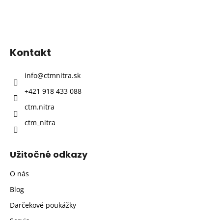
Z
á
p
Kontakt
ä
t
info
@
ctmnitra.sk
i
+421 918 433 088
e
ctm.nitra
ctm_nitra
Užitočné odkazy
O nás
Blog
Darčekové poukážky