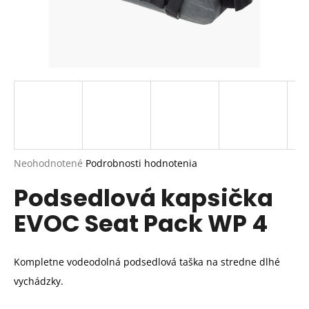
Priemerné
Neohodnotené
Podrobnosti hodnotenia
hodnotenie
Podsedlová kapsička
produktu
je
EVOC Seat Pack WP 4
0,0
z
5
hviezdičiek.
Kompletne vodeodolná podsedlová taška na stredne dlhé
vychádzky.