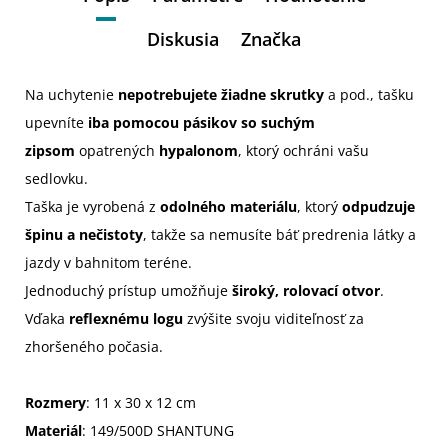
Diskusia
Značka
Na uchytenie
nepotrebujete žiadne skrutky
a pod., tašku
upevníte
iba pomocou pásikov so suchým
zipsom
opatrených
hypalonom
, ktorý ochráni vašu
sedlovku.
Taška je vyrobená z
odolného materiálu
, ktorý
odpudzuje
špinu a nečistoty
, takže sa nemusíte báť predrenia látky a
jazdy v bahnitom teréne.
Jednoduchý prístup umožňuje
široký, rolovací otvor
.
Vďaka
reflexnému logu
zvýšite svoju viditeľnosť za
zhoršeného počasia.
Rozmery
: 11 x 30 x 12 cm
Materiál
: 149/500D SHANTUNG