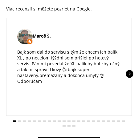
Viac recenzií si môžete pozrieť na
Google
.
Maroš Š.
Bajk som dal do servisu s tým že chcem ich balík
XL , po necelom týždni som prišiel po hotový
servis. Pán mi povedal že XL balík by bol zbytočný
a tak mi spravil Lkovy 👍 bajk super
nastavený,premazany a dokonca umytý 👌
Odporúčam