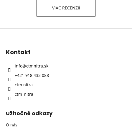
VIAC RECENZIÍ
Z
á
p
Kontakt
ä
t
info
@
ctmnitra.sk
i
+421 918 433 088
e
ctm.nitra
ctm_nitra
Užitočné odkazy
O nás