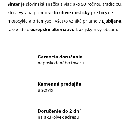
Sinter
je slovinská značka s viac ako 50-ročnou tradíciou,
ktorá vyrába prémiové
brzdové doštičky
pre bicykle,
motocykle a priemysel. Všetko vzniká priamo v
Ljubljane
,
takže ide o
európsku alternatívu
k ázijským výrobcom.
Garancia doručenia
nepoškodeného tovaru
Kamenná predajňa
a servis
Doručenie do 2 dní
na akúkoľvek adresu