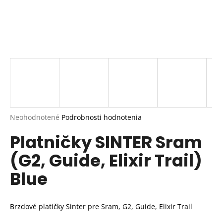
Priemerné
Neohodnotené
Podrobnosti hodnotenia
hodnotenie
Platničky SINTER Sram
produktu
je
(G2, Guide, Elixir Trail)
0,0
z
Blue
5
hviezdičiek.
Brzdové platičky Sinter pre Sram, G2, Guide, Elixir Trail