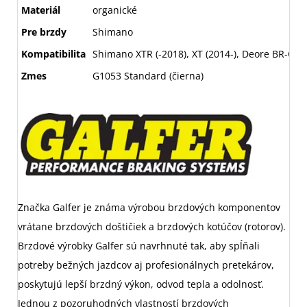
Materiál
organické
Pre brzdy
Shimano
Kompatibilita
Shimano XTR (-2018), XT (2014-), Deore BR-C
Zmes
G1053 Standard (čierna)
Značka Galfer je známa výrobou brzdových komponentov
vrátane brzdových doštičiek a brzdových kotúčov (rotorov).
Brzdové výrobky Galfer sú navrhnuté tak, aby spĺňali
potreby bežných jazdcov aj profesionálnych pretekárov,
poskytujú lepší brzdný výkon, odvod tepla a odolnosť.
Jednou z pozoruhodných vlastností brzdových