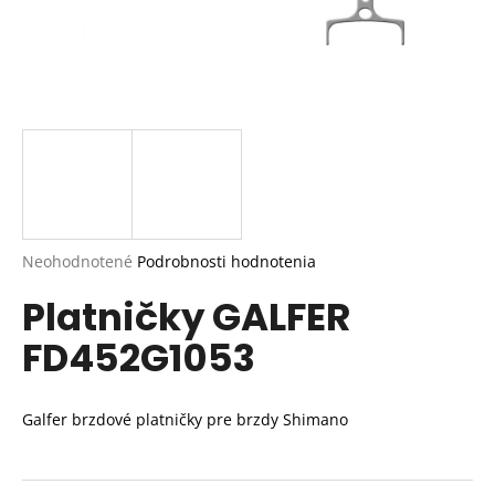
Priemerné
Neohodnotené
Podrobnosti hodnotenia
hodnotenie
Platničky GALFER
produktu
je
FD452G1053
0,0
z
5
hviezdičiek.
Galfer brzdové platničky pre brzdy Shimano