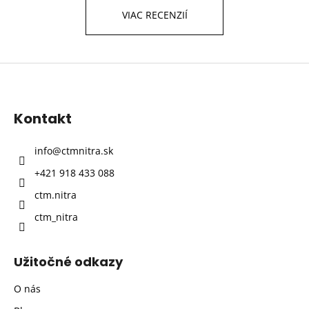
VIAC RECENZIÍ
Z
á
p
Kontakt
ä
t
info
@
ctmnitra.sk
i
+421 918 433 088
e
ctm.nitra
ctm_nitra
Užitočné odkazy
O nás