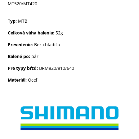
MT520/MT420
Typ:
MTB
Celková váha balenia:
52g
Prevedenie:
Bez chladiča
Balené po:
pár
Pre typy bŕzd:
BRM820/810/640
Materiál:
Oceľ