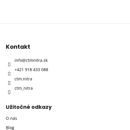
Z
á
p
Kontakt
ä
t
info
@
ctmnitra.sk
i
+421 918 433 088
e
ctm.nitra
ctm_nitra
Užitočné odkazy
O nás
Blog