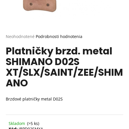
Priemerné
Neohodnotené
Podrobnosti hodnotenia
hodnotenie
Platničky brzd. metal
produktu
je
SHIMANO D02S
0,0
z
XT/SLX/SAINT/ZEE/SHIM
5
hviezdičiek.
ANO
Brzdové platničky metal D02S
Skladom
(>5 ks)
Kód:
IBPD02SMXA