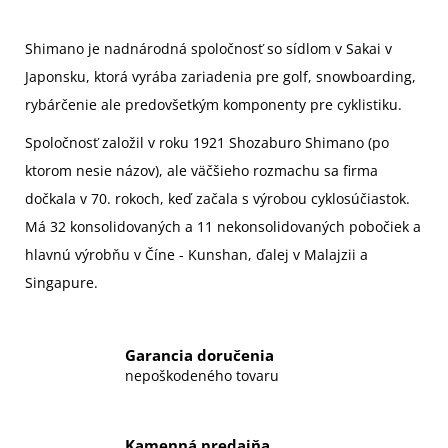
Shimano je nadnárodná spoločnosť so sídlom v Sakai v
Japonsku, ktorá vyrába zariadenia pre golf, snowboarding,
rybárčenie ale predovšetkým komponenty pre cyklistiku.
Spoločnosť založil v roku 1921
Shozaburo Shimano
(po
ktorom nesie názov), ale väčšieho rozmachu sa firma
dočkala v 70. rokoch, keď začala s výrobou cyklosúčiastok.
Má 32 konsolidovaných a 11 nekonsolidovaných pobočiek a
hlavnú výrobňu v Číne - Kunshan, ďalej v Malajzii a
Singapure.
Garancia doručenia
nepoškodeného tovaru
Kamenná predajňa