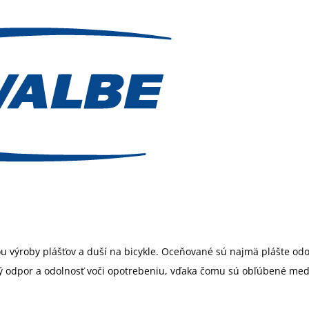
 výroby plášťov a duší na bicykle. Oceňované sú najmä plášte odo
vý odpor a odolnosť voči opotrebeniu, vďaka čomu sú obľúbené medz