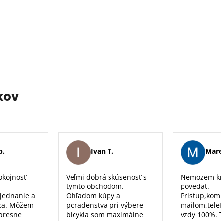
kov
p.
Ivan T.
Mare
okojnosť
Veľmi dobrá skúsenosť s
Nemozem kr
týmto obchodom.
povedat.
 jednanie a
Ohľadom kúpy a
Pristup,kom
ca. Môžem
poradenstva pri výbere
mailom,tele
 presne
bicykla som maximálne
vzdy 100%. 