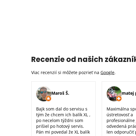
Recenzie od našich zákazní
Viac recenzií si môžete pozrieť na
Google
.
Maroš Š.
matej 
Bajk som dal do servisu s
Maximálna sp
tým že chcem ich balík XL ,
ústretovosť a
po necelom týždni som
profesionálne
prišiel po hotový servis.
odvedená prá
Pán mi povedal že XL balík
len odporučiť