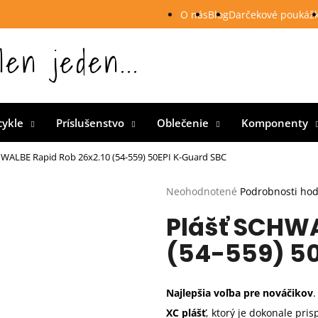
O nás
Blog
Darčekové poukáž
len jeden...
 Slovensku
cykle
Príslušenstvo
Oblečenie
Komponenty
HWALBE Rapid Rob 26x2.10 (54-559) 50EPI K-Guard SBC
Priemerné
Neohodnotené
Podrobnosti ho
hodnotenie
Plášť SCHWA
produktu
je
(54-559) 50
0,0
z
5
hviezdičiek.
Najlepšia voľba pre nováčikov
.
XC plášť
, ktorý je dokonale pri