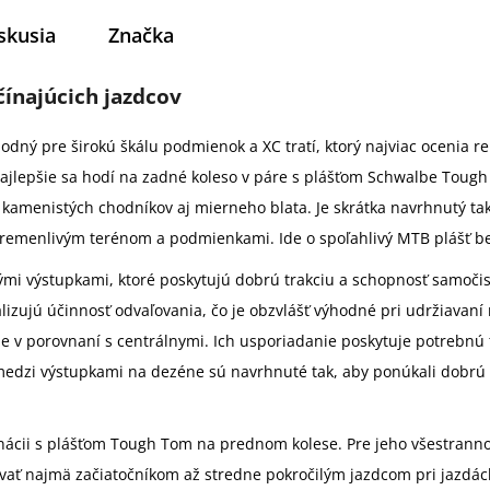
skusia
Značka
ínajúcich jazdcov
dný pre širokú škálu podmienok a XC tratí, ktorý najviac ocenia re
najlepšie sa hodí na zadné koleso v páre s plášťom Schwalbe Toug
kamenistých chodníkov aj mierneho blata. Je skrátka navrhnutý ta
s premenlivým terénom a podmienkami. Ide o spoľahlivý MTB plášť be
i výstupkami, ktoré poskytujú dobrú trakciu a schopnosť samočis
alizujú účinnosť odvaľovania, čo je obzvlášť výhodné pri udržiavan
ie v porovnaní s centrálnymi. Ich usporiadanie poskytuje potrebnú
edzi výstupkami na dezéne sú navrhnuté tak, aby ponúkali dobrú 
ácii s plášťom Tough Tom na prednom kolese. Pre jeho všestrannos
vať najmä začiatočníkom až stredne pokročilým jazdcom pri jazdá