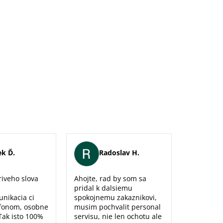
k Ď.
Radoslav H.
Er
iveho slova
Ahojte, rad by som sa
Maximálna
pridal k dalsiemu
naozaj sm
unikacia ci
spokojnemu zakaznikovi,
predajne,
fonom, osobne
musim pochvalit personal
poradenst
Tak isto 100%
servisu, nie len ochotu ale
prístup to