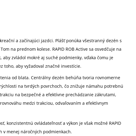
kreační a začínajúci jazdci. Plášť ponúka všestranný dezén s
h Tom na prednom kolese. RAPID ROB Active sa osvedčuje na
k, aby zvládol mokré aj suché podmienky, vďaka čomu je
z toho, aby vyžadoval značné investície.
tenia od blata. Centrálny dezén behúňa tvoria rovnomerne
í rýchlosti na tvrdých povrchoch, čo znižuje námahu potrebnú
 trakciu na bezpečné a efektívne prechádzanie zákrutami,
rovnováhu medzi trakciou, odvaľovaním a efektívnym
ť, konzistentnú ovládateľnosť a výkon je však možné RAPID
ch v menej náročných podmienkach.