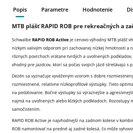
Popis
Parametre
Hodnotenie
Di
MTB plášť RAPID ROB pre rekreačných a zač
Schwalbe
RAPID ROB Active
je cenovo výhodný MTB plášť vho
nízkym valivým odporom pri zachovanej nízkej hmotnosti a 
rôznych povrchoch vrátane tvrdých a uvoľnených podkladov, 
vhodný pre jazdcov, ktorí sa počas svojich jázd stretávajú 
Dezén sa vyznačuje vyváženým vzorom s dobre rozmiestneným
rozmiestnené, relatívne nízkoprofilové výstupky. Tieto optim
na pedálovanie. Bočné výstupky sú výraznejšie a agresívnejš
najmä na uvoľnených alebo klzkých podkladoch. Rozostupy m
samočistením.
RAPID ROB Active je najvhodnejší na zadnom kolese v kombin
ROB namontovať na predné aj zadné kolesá, čo môže vyhovo