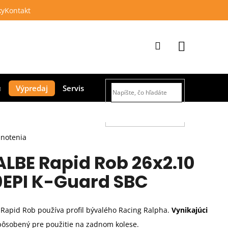
ky
Kontakt
Prihlásenie
Nákupný
Výpredaj
Servis
košík
HĽADAŤ
dnotenia
LBE Rapid Rob 26x2.10
EPI K-Guard SBC
 Rapid Rob používa profil bývalého Racing Ralpha.
Vynikajúci
spôsobený pre použitie na zadnom kolese.