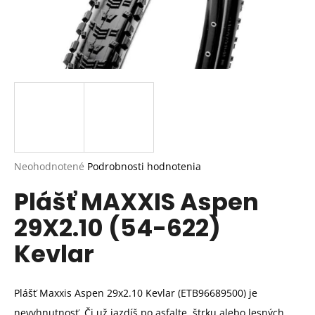
Priemerné
Neohodnotené
Podrobnosti hodnotenia
hodnotenie
Plášť MAXXIS Aspen
produktu
je
29X2.10 (54-622)
0,0
z
Kevlar
5
hviezdičiek.
Plášť Maxxis Aspen 29x2.10
Kevlar
(ETB96689500) je
nevyhnutnosť. Či už jazdíš po asfalte, štrku alebo lesných