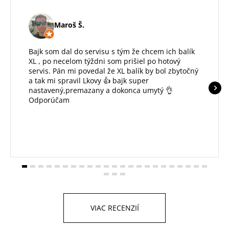
Maroš Š.
Bajk som dal do servisu s tým že chcem ich balík
XL , po necelom týždni som prišiel po hotový
servis. Pán mi povedal že XL balík by bol zbytočný
a tak mi spravil Lkovy 👍 bajk super
nastavený,premazany a dokonca umytý 👌
Odporúčam
VIAC RECENZIÍ