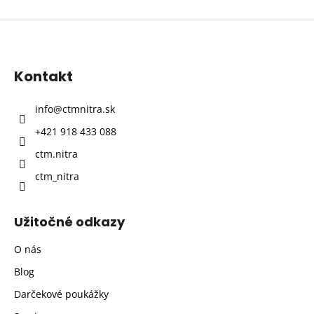
Z
á
p
Kontakt
ä
t
info
@
ctmnitra.sk
i
+421 918 433 088
e
ctm.nitra
ctm_nitra
Užitočné odkazy
O nás
Blog
Darčekové poukážky