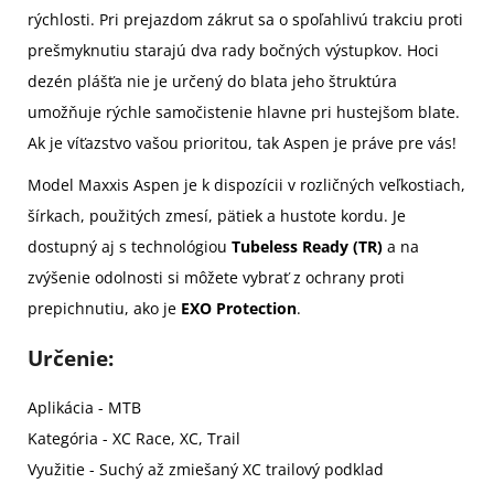
rýchlosti. Pri prejazdom zákrut sa o spoľahlivú trakciu proti
prešmyknutiu starajú dva rady bočných výstupkov. Hoci
dezén plášťa nie je určený do blata jeho štruktúra
umožňuje rýchle samočistenie hlavne pri hustejšom blate.
Ak je víťazstvo vašou prioritou, tak Aspen je práve pre vás!
Model Maxxis Aspen je k dispozícii v rozličných veľkostiach,
šírkach, použitých zmesí, pätiek a hustote kordu. Je
dostupný aj s technológiou
Tubeless Ready
(TR)
a na
zvýšenie odolnosti si môžete vybrať z ochrany proti
prepichnutiu, ako je
EXO Protection
.
Urč
enie:
Aplikácia - MTB
Kategória - XC Race, XC, Trail
Využitie - Suchý až zmiešaný XC trailový podklad