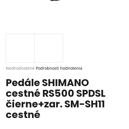
Priemerné
Neohodnotené
Podrobnosti hodnotenia
hodnotenie
Pedále SHIMANO
produktu
je
cestné RS500 SPDSL
0,0
z
čierne+zar. SM-SH11
5
hviezdičiek.
cestné