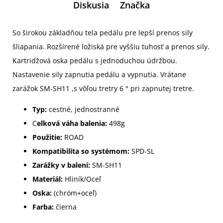
Diskusia
Značka
So širokou základňou tela pedálu pre lepší prenos sily
šliapania. Rozšírené ložiská pre vyššiu tuhosť a prenos sily.
Kartridžová oska pedálu s jednoduchou údržbou.
Nastavenie sily zapnutia pedálu a vypnutia. Vrátane
zarážok SM-SH11 ,s vôľou tretry 6 ° pri zapnutej tretre.
Typ:
cestné, jednostranné
C
elková váha balenia:
498g
Použitie:
ROAD
Kompatibilita so systémom:
SPD-SL
Zarážky v balení:
SM-SH11
Materiál:
Hliník/Oceľ
Oska:
(chróm+oceľ)
Farba:
čierna