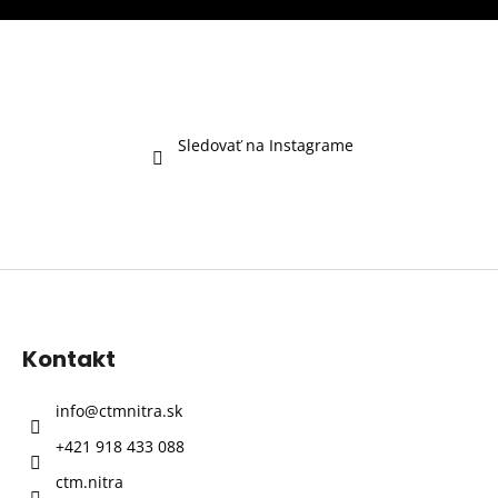
Sledovať na Instagrame
Z
á
p
Kontakt
ä
t
info
@
ctmnitra.sk
i
+421 918 433 088
e
ctm.nitra