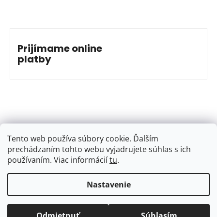
Prijímame online
platby
Tento web používa súbory cookie. Ďalším
prechádzaním tohto webu vyjadrujete súhlas s ich
používaním. Viac informácií
tu
.
Nastavenie
Vytvoril Shoptet
&
Jakub Grác
Copyright 2026
BAJKSHOP
. Všetky práva vyhradené.
Odmietnuť
Súhlasím