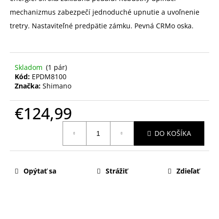
mechanizmus zabezpečí jednoduché upnutie a uvoľnenie
tretry. Nastaviteľné predpätie zámku. Pevná CRMo oska.
Skladom
(1 pár)
Kód:
EPDM8100
Značka:
Shimano
€124,99
Jednotková
DO KOŠÍKA
cena:
Opýtať sa
Strážiť
Zdieľať