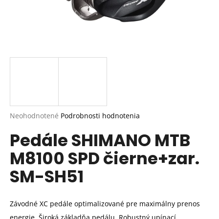
Priemerné
Neohodnotené
Podrobnosti hodnotenia
hodnotenie
Pedále SHIMANO MTB
produktu
je
M8100 SPD čierne+zar.
0,0
z
SM-SH51
5
hviezdičiek.
Závodné XC pedále optimalizované pre maximálny prenos
energie. Široká základňa pedálu. Robustný upínací