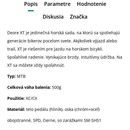
Popis
Parametre
Hodnotenie
Diskusia
Značka
Deore XT je jedinečná horská sada, na ktorú sa spoliehajú
generácie bikerov pocelom svete. Akýkoľvek výjazd alebo
trail, XT je riešením pre jazdu na horskom bicykli.
Spoľahlivé radenie. Vynikajúce brzdy. Intuitívny údržba. Na
XT sa môžete vždy spoľahnúť.
Typ:
MTB
Celková váha balenia:
500g
Použitie:
XC/CX
Materiál:
telo pedálu (hliník), oska (chróm+oceľ)
obojstranné, SPD, čierne, so zarážkami SM-SH51