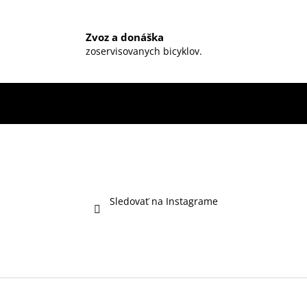
Zvoz a donáška
zoservisovanych bicyklov.
Sledovať na Instagrame
Z
á