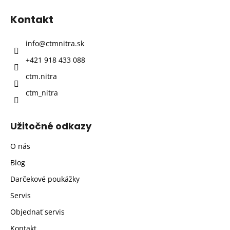
p
Kontakt
ä
t
info
@
ctmnitra.sk
i
+421 918 433 088
e
ctm.nitra
ctm_nitra
Užitočné odkazy
O nás
Blog
Darčekové poukážky
Servis
Objednať servis
Kontakt