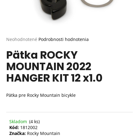
Priemerné
Neohodnotené
Podrobnosti hodnotenia
hodnotenie
Pätka ROCKY
produktu
je
MOUNTAIN 2022
0,0
z
HANGER KIT 12 x1.0
5
hviezdičiek.
Pätka pre Rocky Mountain bicykle
Skladom
(4 ks)
Kód:
1812002
Značka:
Rocky Mountain