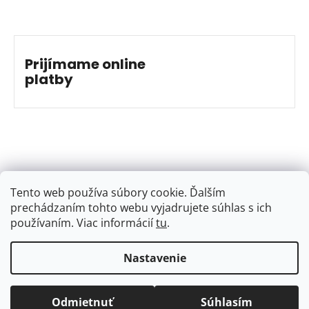
Prijímame online
platby
Tento web používa súbory cookie. Ďalším
prechádzaním tohto webu vyjadrujete súhlas s ich
používaním. Viac informácií
tu
.
…
Nastavenie
Vytvoril Shoptet
&
Jakub Grác
Copyright 2026
BAJKSHOP
. Všetky práva vyhradené.
Odmietnuť
Súhlasím