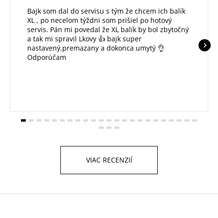
Bajk som dal do servisu s tým že chcem ich balík
XL , po necelom týždni som prišiel po hotový
servis. Pán mi povedal že XL balík by bol zbytočný
a tak mi spravil Lkovy 👍 bajk super
nastavený,premazany a dokonca umytý 👌
Odporúčam
VIAC RECENZIÍ
Z
á