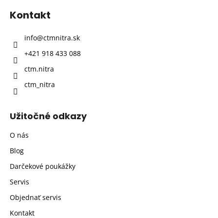
p
Kontakt
ä
t
info
@
ctmnitra.sk
i
+421 918 433 088
e
ctm.nitra
ctm_nitra
Užitočné odkazy
O nás
Blog
Darčekové poukážky
Servis
Objednať servis
Kontakt