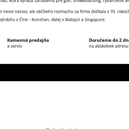
sku, ktorá vyrába zariadenia pre golf, snowboarding, rybárčenie a
m nesie názov), ale väčšieho rozmachu sa firma dočkala v 70. rokoc
ýrobňu v Číne - Kunshan, ďalej v Malajzii a Singapure.
Kamenná predajňa
Doručenie do 2 dn
a servis
na akúkoľvek adresu