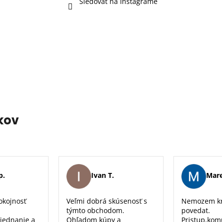
Sledovať na Instagrame
kov
p.
Ivan T.
Mare
okojnosť
Veľmi dobrá skúsenosť s
Nemozem kr
týmto obchodom.
povedat.
 jednanie a
Ohľadom kúpy a
Pristup,kom