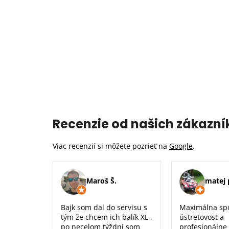
Recenzie od našich zákazní
Viac recenzií si môžete pozrieť na
Google
.
Maroš Š.
matej 
Bajk som dal do servisu s
Maximálna sp
tým že chcem ich balík XL ,
ústretovosť a
po necelom týždni som
profesionálne