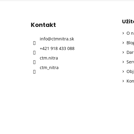
Z
á
p
Uži
Kontakt
ä
O n
t
info
@
ctmnitra.sk
i
Blo
+421 918 433 088
e
Dar
ctm.nitra
Ser
ctm_nitra
Obj
Kon