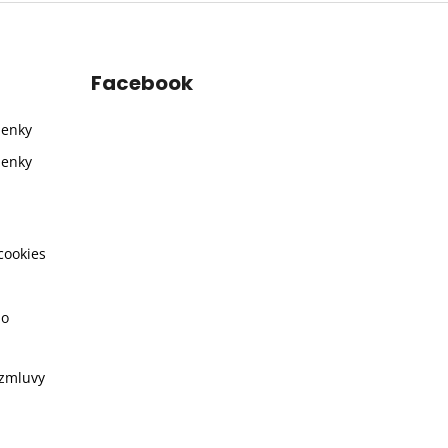
Facebook
ienky
ienky
cookies
ho
 zmluvy