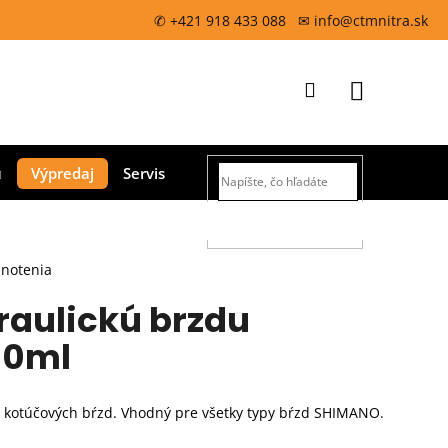
✆ +421 918 433 088 ✉ info@ctmnitra.sk
Prihlásenie
Nákupný
Výpredaj
Servis
košík
HĽADAŤ
dnotenia
draulickú brzdu
00ml
h kotúčových bŕzd. Vhodný pre všetky typy bŕzd SHIMANO.