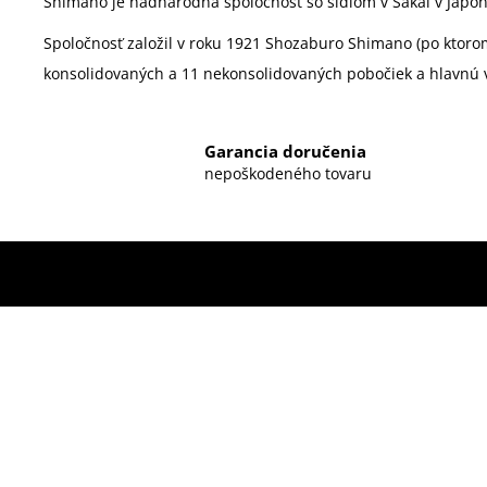
Shimano je nadnárodná spoločnosť so sídlom v Sakai v Japon
Spoločnosť založil v roku 1921
Shozaburo Shimano
(po ktoro
konsolidovaných a 11 nekonsolidovaných pobočiek a hlavnú v
Garancia doručenia
nepoškodeného tovaru