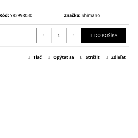
Kód:
Y83998030
Značka:
Shimano
DO KOŠÍKA
Tlač
Opýtať sa
Strážiť
Zdieľať