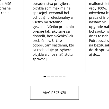
ca. Môžem
poradenstva pri výbere
mailom,tele
 presne
bicykla som maximálne
vzdy 100%. 
 robiť
spokojný. Personál bol
odvedena k
ochotný, profesionálny a
praca ci isl
všetko mi detailne
nastavenie, 
vysvetlil. Všetko prebehlo
upgrade nab
presne tak, ako sme sa
bol spokojn
dohodli, bez akýchkoľvek
dnes to nebo
problémov. Určite
Potreboval 
odporúčam každému, kto
na bezdusak
sa rozhoduje pri výbere
do 3h sprav
bicykla a chce mať istotu
aj do...
správnej...
VIAC RECENZIÍ