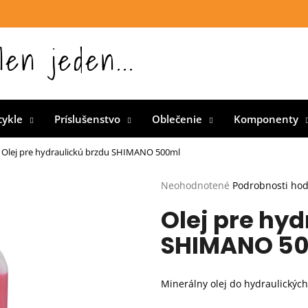
len jeden...
 Slovensku
cykle
Príslušenstvo
Oblečenie
Komponenty
Olej pre hydraulickú brzdu SHIMANO 500ml
Priemerné
Neohodnotené
Podrobnosti ho
hodnotenie
Olej pre hy
produktu
je
SHIMANO 5
0,0
z
5
hviezdičiek.
Minerálny olej do hydraulickýc