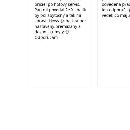
prišiel po hotový servis.
odvedená prá
Pán mi povedal že XL balík
len odporučiť
by bol zbytočný a tak mi
vedeli čo majú
spravil Lkovy 👍 bajk super
nastavený,premazany a
dokonca umytý 👌
Odporúčam