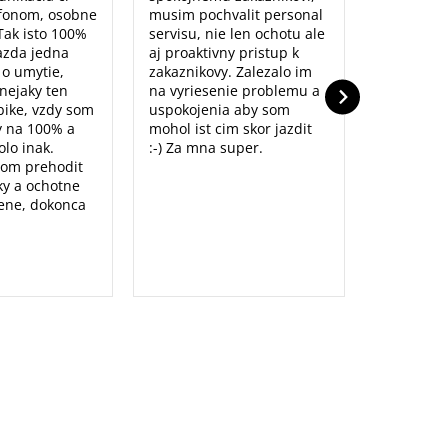
fonom, osobne
musim pochvalit personal
poradenst
Tak isto 100%
servisu, nie len ochotu ale
prístup to
azda jedna
aj proaktivny pristup k
dolu. Ďak
o o umytie,
zakaznikovy. Zalezalo im
nejaky ten
na vyriesenie problemu a
ike, vzdy som
uspokojenia aby som
y na 100% a
mohol ist cim skor jazdit
lo inak.
:-) Za mna super.
som prehodit
y a ochotne
ene, dokonca