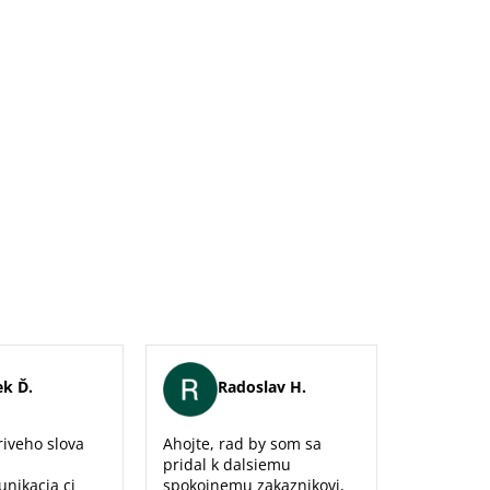
k Ď.
Radoslav H.
Er
iveho slova
Ahojte, rad by som sa
Maximálna
pridal k dalsiemu
naozaj sm
unikacia ci
spokojnemu zakaznikovi,
predajne,