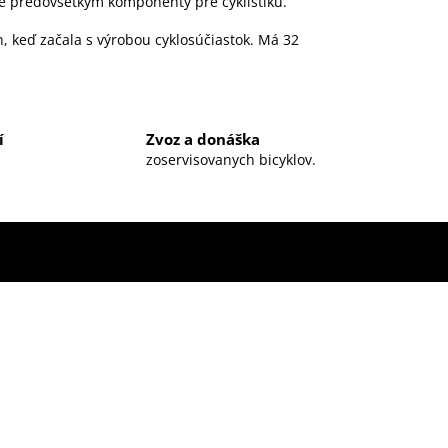
le predovšetkým komponenty pre cyklistiku.
h, keď začala s výrobou cyklosúčiastok. Má 32
í
Zvoz a donáška
zoservisovanych bicyklov.