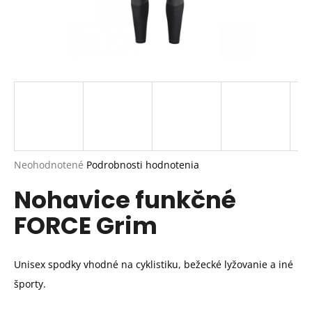
Priemerné
Neohodnotené
Podrobnosti hodnotenia
hodnotenie
Nohavice funkčné
produktu
je
FORCE Grim
0,0
z
5
hviezdičiek.
Unisex spodky vhodné na cyklistiku, bežecké lyžovanie a iné
športy.