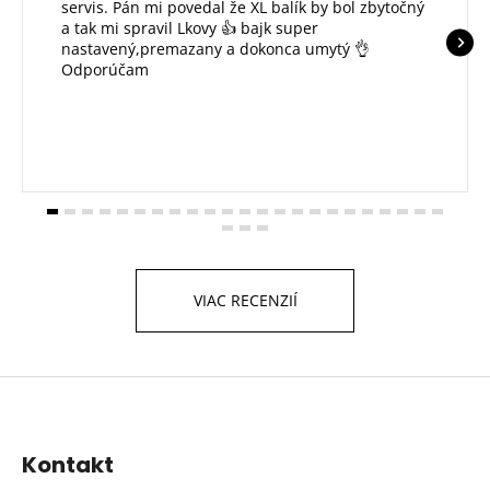
servis. Pán mi povedal že XL balík by bol zbytočný
a tak mi spravil Lkovy 👍 bajk super
nastavený,premazany a dokonca umytý 👌
Odporúčam
VIAC RECENZIÍ
Z
á
p
Kontakt
ä