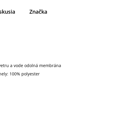
skusia
Značka
- vetru a vode odolná membrána
nely: 100% polyester