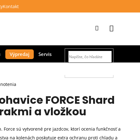
ky
Kontakt
Prihlásenie
Nákupný
Výpredaj
Servis
košík
HĽADAŤ
dnotenia
nohavice FORCE Shard
trakmi a vložkou
n. Force sú vytvorené pre jazdcov, ktorí ocenia funkčnosť a
rstva na kolenách poskytuje extra ochranu proti chladu a