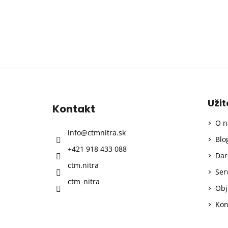
Z
á
p
Uži
Kontakt
ä
O n
t
info
@
ctmnitra.sk
i
Blo
+421 918 433 088
e
Dar
ctm.nitra
Ser
ctm_nitra
Obj
Kon