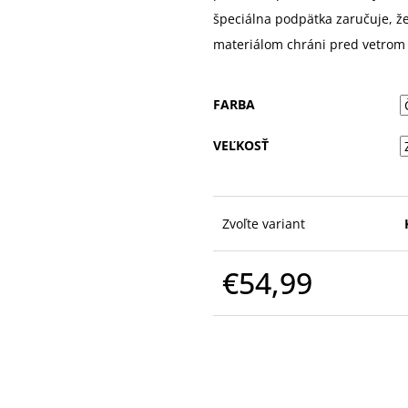
špeciálna podpätka zaručuje, ž
materiálom chráni pred vetrom 
FARBA
VEĽKOSŤ
Zvoľte variant
€54,99
Jednotková
cena: