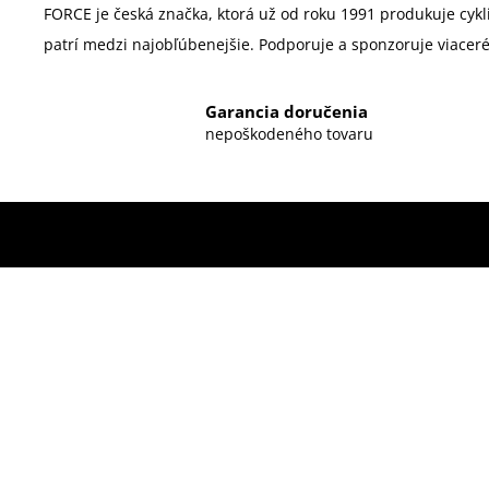
FORCE je
če
s
ká
značka, ktorá už od roku 1991 produkuje cyk
patrí medzi najobľúbenejšie. Podporuje a sponzoruje viaceré 
Garancia doručenia
nepoškodeného tovaru