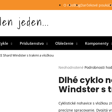
O nás
Blog
Darčekové poukáž
len jeden...
 Slovensku
cykle
Príslušenstvo
Oblečenie
Komponenty
E Shard Windster s trakmi a vložkou
Priemerné
Neohodnotené
Podrobnosti ho
hodnotenie
Dlhé cyklo 
produktu
je
Windster s 
0,0
z
5
hviezdičiek.
Cyklistické nohavice s vložkou z
precízne spracovanie. Dvojitá v