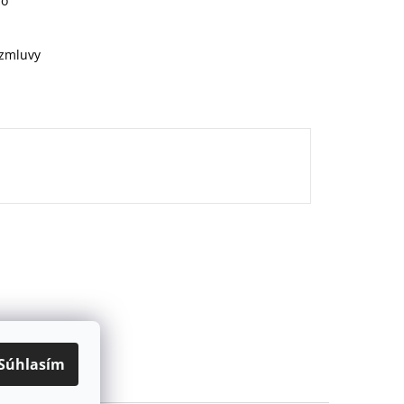
ho
 zmluvy
Súhlasím