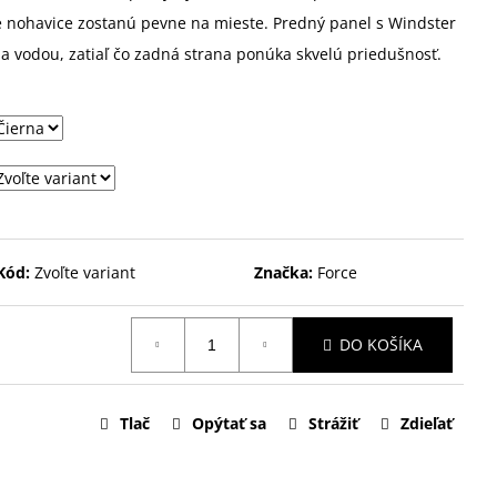
e nohavice zostanú pevne na mieste. Predný panel s Windster
a vodou, zatiaľ čo zadná strana ponúka skvelú priedušnosť.
Kód:
Zvoľte variant
Značka:
Force
DO KOŠÍKA
Tlač
Opýtať sa
Strážiť
Zdieľať