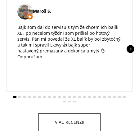
Maroš Š.
Bajk som dal do servisu s tým že chcem ich balík
XL , po necelom týždni som prišiel po hotový
servis. Pán mi povedal že XL balík by bol zbytočný
a tak mi spravil Lkovy 👍 bajk super
nastavený,premazany a dokonca umytý 👌
Odporúčam
VIAC RECENZIÍ