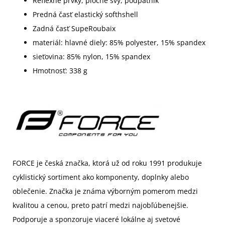
Reflexné prvky, ploché švy, podpätník
Predná časť elastický softhshell
Zadná časť SupeRoubaix
materiál: hlavné diely: 85% polyester, 15% spandex
sieťovina: 85% nylon, 15% spandex
Hmotnosť: 338 g
FORCE je
če
s
ká
značka, ktorá už od roku 1991 produkuje
cyklistický sortiment ako komponenty, doplnky alebo
oblečenie. Značka je známa výborným pomerom medzi
kvalitou a cenou, preto patrí medzi najobľúbenejšie.
Podporuje a sponzoruje viaceré lokálne aj svetové