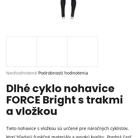
Priemerné
Neohodnotené
Podrobnosti hodnotenia
hodnotenie
Dlhé cyklo nohavice
produktu
je
FORCE Bright s trakmi
0,0
z
a vložkou
5
hviezdičiek.
Tieto nohavice s vložkou sú určené pre náročných cyklistov,
ktorí hľadajú funkčné materiály a vysokú kvalitu. Predná časť