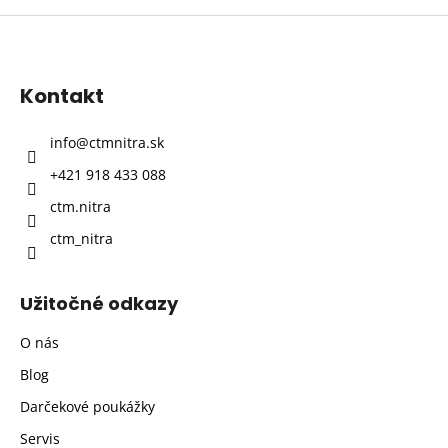
Z
á
p
Kontakt
ä
t
info
@
ctmnitra.sk
i
+421 918 433 088
e
ctm.nitra
ctm_nitra
Užitočné odkazy
O nás
Blog
Darčekové poukážky
Servis