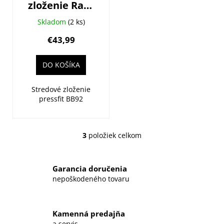
zloženie Race
Face BB92
Skladom
(2 ks)
30mm
€43,99
DO KOŠÍKA
Stredové zloženie
pressfit BB92
3
položiek celkom
O
v
l
Garancia doručenia
á
nepoškodeného tovaru
d
a
c
Kamenná predajňa
i
a servis