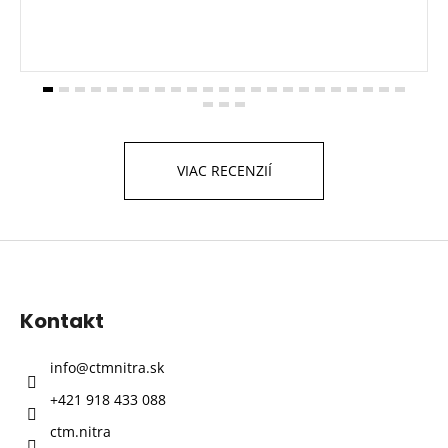
VIAC RECENZIÍ
Z
á
p
Kontakt
ä
t
info
@
ctmnitra.sk
i
+421 918 433 088
e
ctm.nitra