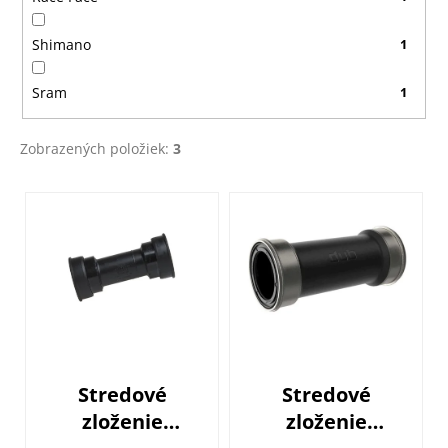
Shimano
1
Sram
1
Zobrazených položiek:
3
V
ý
p
i
s
p
r
o
Stredové
Stredové
d
zloženie
zloženie
u