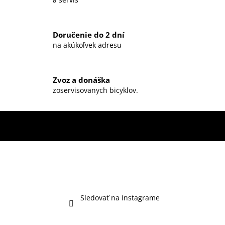
e
p
r
Doručenie do 2 dní
v
na akúkoľvek adresu
k
y
v
ý
Zvoz a donáška
zoservisovanych bicyklov.
p
i
s
u
Sledovať na Instagrame