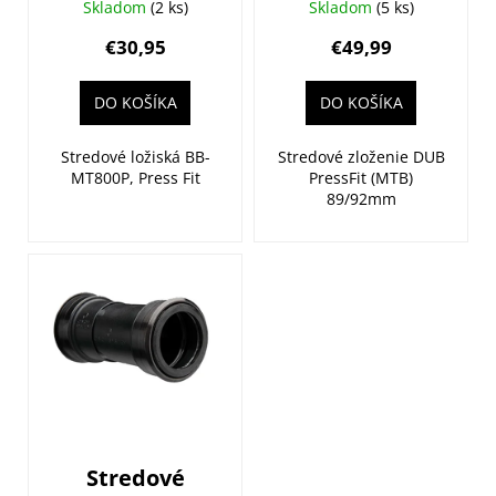
SHIMANO BB-
SRAM AM BB
k
Skladom
(2 ks)
Skladom
(5 ks)
MT800 HTII
DUB PF
t
€30,95
€49,99
Press Fit
89.5/92 MTB
o
horské
v
DO KOŠÍKA
DO KOŠÍKA
Stredové ložiská BB-
Stredové zloženie DUB
MT800P, Press Fit
PressFit (MTB)
89/92mm
Stredové