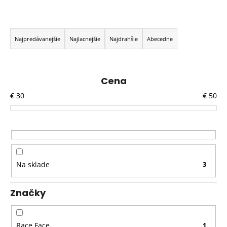
R
a
Najpredávanejšie
Najlacnejšie
Najdrahšie
Abecedne
d
e
n
Cena
i
€
30
€
50
e
p
r
o
d
Na sklade
3
u
k
Značky
t
o
v
Race Face
1