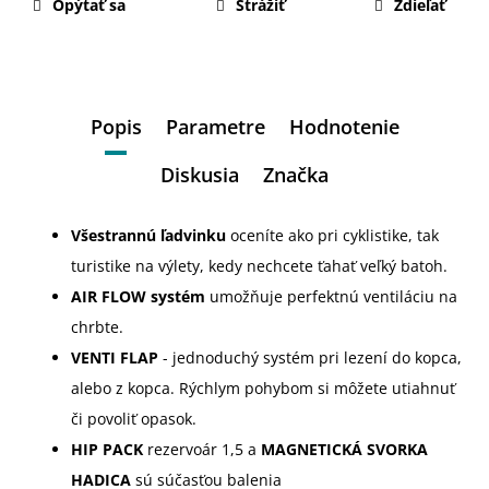
Opýtať sa
Strážiť
Zdieľať
Popis
Parametre
Hodnotenie
Diskusia
Značka
Všestrannú ľadvinku
oceníte ako pri cyklistike, tak
turistike na výlety, kedy nechcete ťahať veľký batoh.
AIR FLOW systém
umožňuje perfektnú ventiláciu na
chrbte.
VENTI FLAP
- jednoduchý systém pri lezení do kopca,
alebo z kopca. Rýchlym pohybom si môžete utiahnuť
či povoliť opasok.
HIP PACK
rezervoár 1,5 a
MAGNETICKÁ SVORKA
HADICA
sú súčasťou balenia