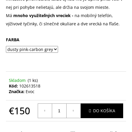
nej pri pohybe nelietajú, ale držia na svojom mieste.
Má
mnoho
využiteľných
vreciek -
na mobilný telefón,
výživové tyčinky, či slnečné okuliare a dve vrecká na fľaše.
FARBA
Skladom
(1 ks)
Kód:
102613518
Značka:
Evoc
€150
DO KOŠÍKA
Jednotková
cena: