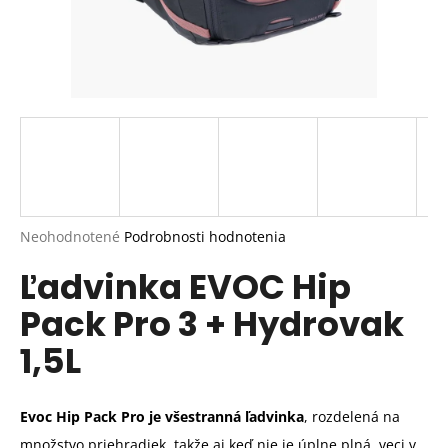
Priemerné
Neohodnotené
Podrobnosti hodnotenia
hodnotenie
Ľadvinka EVOC Hip
produktu
je
Pack Pro 3 + Hydrovak
0,0
z
1,5L
5
hviezdičiek.
Evoc Hip Pack Pro je všestranná ľadvinka
, rozdelená na
množstvo priehradiek, takže aj keď nie je úplne plná, veci v