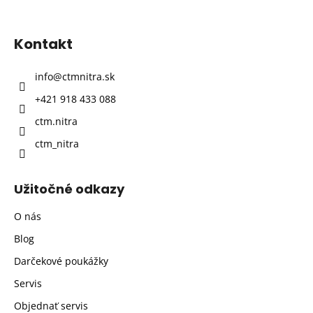
á
p
Kontakt
ä
t
info
@
ctmnitra.sk
i
+421 918 433 088
e
ctm.nitra
ctm_nitra
Užitočné odkazy
O nás
Blog
Darčekové poukážky
Servis
Objednať servis