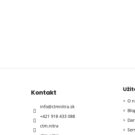
Z
á
p
Uži
Kontakt
ä
O n
t
info
@
ctmnitra.sk
i
Blo
+421 918 433 088
e
Dar
ctm.nitra
Ser