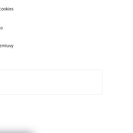
cookies
ho
 zmluvy