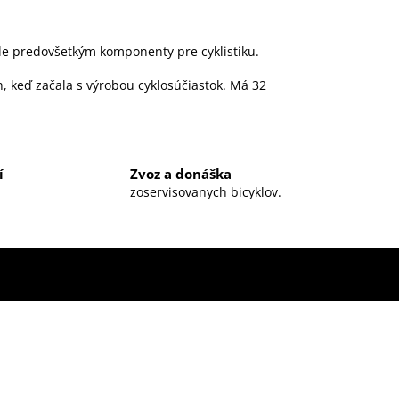
le predovšetkým komponenty pre cyklistiku.
h, keď začala s výrobou cyklosúčiastok. Má 32
í
Zvoz a donáška
zoservisovanych bicyklov.