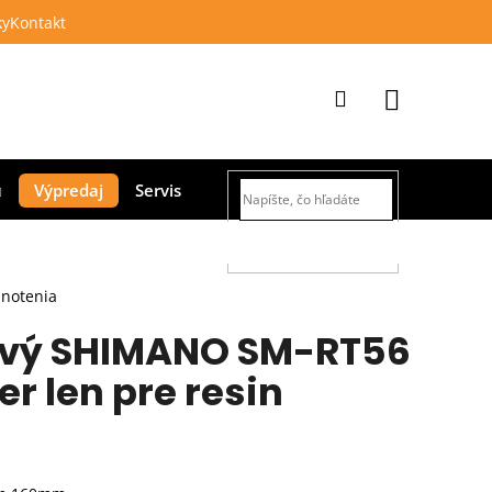
ky
Kontakt
Prihlásenie
Nákupný
Výpredaj
Servis
košík
HĽADAŤ
dnotenia
ový SHIMANO SM-RT56
r len pre resin