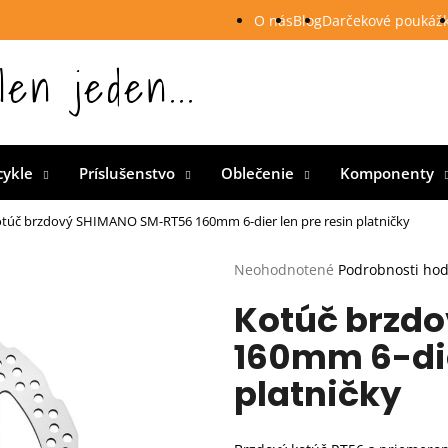
O nás
Blog
Darčekové poukáž
len jeden...
 Slovensku
cykle
Príslušenstvo
Oblečenie
Komponenty
túč brzdový SHIMANO SM-RT56 160mm 6-dier len pre resin platničky
Priemerné
Neohodnotené
Podrobnosti ho
hodnotenie
Kotúč brzd
produktu
je
160mm 6-die
0,0
z
platničky
5
hviezdičiek.