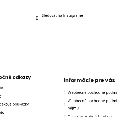
Sledovať na Instagrame
točné odkazy
Informácie pre vás
ás
Všeobecné obchodné podm
g
Všeobecné obchodné podm
čekové poukážky
nájmu
vis
Ochrana osobných údajov