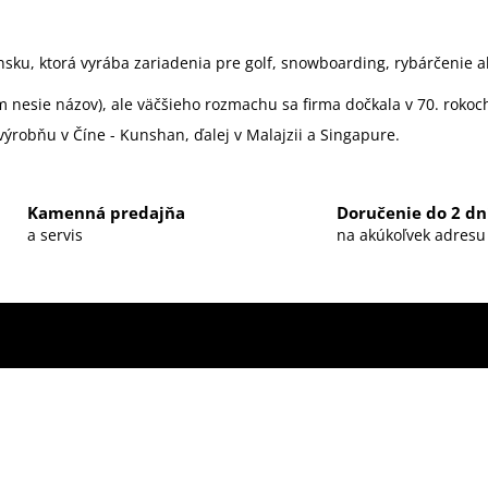
sku, ktorá vyrába zariadenia pre golf, snowboarding, rybárčenie a
m nesie názov), ale väčšieho rozmachu sa firma dočkala v 70. rokoc
ýrobňu v Číne - Kunshan, ďalej v Malajzii a Singapure.
Kamenná predajňa
Doručenie do 2 dn
a servis
na akúkoľvek adresu