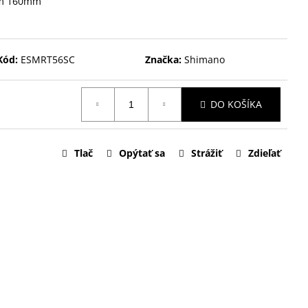
om 160mm
Kód:
ESMRT56SC
Značka:
Shimano
DO KOŠÍKA
Tlač
Opýtať sa
Strážiť
Zdieľať