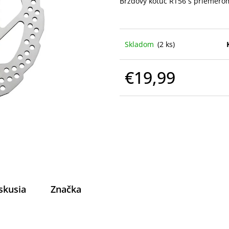
Brzdový kotúč RT56 s priemer
Skladom
(2 ks)
€19,99
Jednotková
cena:
skusia
Značka