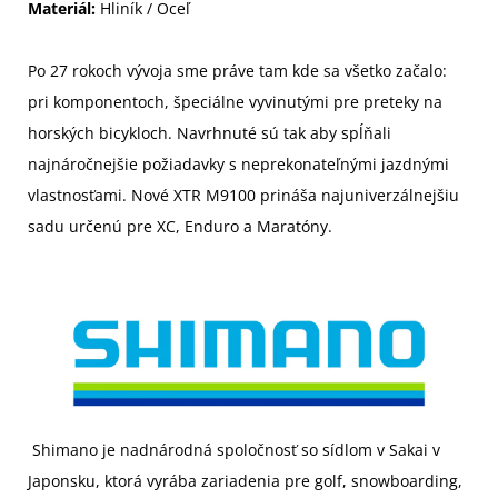
Materiál:
Hliník / Oceľ
Po 27 rokoch vývoja sme práve tam kde sa všetko začalo:
pri komponentoch, špeciálne vyvinutými pre preteky na
horských bicykloch. Navrhnuté sú tak aby spĺňali
najnáročnejšie požiadavky s neprekonateľnými jazdnými
vlastnosťami. Nové XTR M9100 prináša najuniverzálnejšiu
sadu určenú pre XC, Enduro a Maratóny.
Shimano je nadnárodná spoločnosť so sídlom v Sakai v
Japonsku, ktorá vyrába zariadenia pre golf, snowboarding,