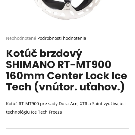
Priemerné
Neohodnotené
Podrobnosti hodnotenia
hodnotenie
Kotúč brzdový
produktu
je
SHIMANO RT-MT900
0,0
z
160mm Center Lock Ice
5
hviezdičiek.
Tech (vnútor. uťahov.)
Kotúč RT-MT900 pre sady Dura-Ace, XTR a Saint využívajúci
technológiu Ice Tech Freeza