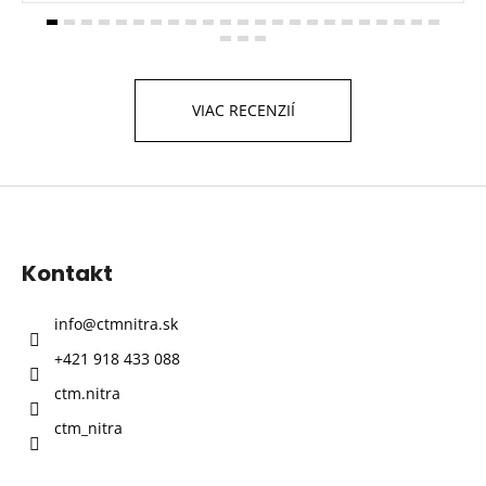
VIAC RECENZIÍ
Z
á
p
Kontakt
ä
t
info
@
ctmnitra.sk
i
+421 918 433 088
e
ctm.nitra
ctm_nitra