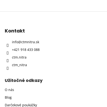
Z
á
p
Kontakt
ä
t
info
@
ctmnitra.sk
i
+421 918 433 088
e
ctm.nitra
ctm_nitra
Užitočné odkazy
O nás
Blog
Darčekové poukážky