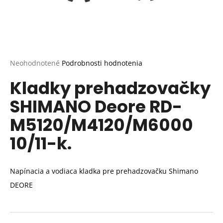
Priemerné
Neohodnotené
Podrobnosti hodnotenia
hodnotenie
Kladky prehadzovačky
produktu
je
SHIMANO Deore RD-
0,0
z
M5120/M4120/M6000
5
hviezdičiek.
10/11-k.
Napínacia a vodiaca kladka pre prehadzovačku Shimano
DEORE