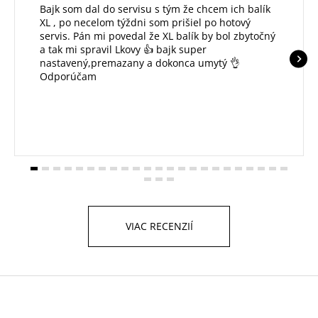
Bajk som dal do servisu s tým že chcem ich balík
XL , po necelom týždni som prišiel po hotový
servis. Pán mi povedal že XL balík by bol zbytočný
a tak mi spravil Lkovy 👍 bajk super
nastavený,premazany a dokonca umytý 👌
Odporúčam
VIAC RECENZIÍ
Z
á