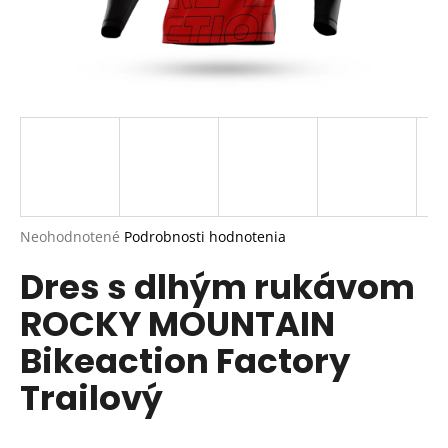
Priemerné
Neohodnotené
Podrobnosti hodnotenia
hodnotenie
Dres s dlhým rukávom
produktu
je
ROCKY MOUNTAIN
0,0
z
Bikeaction Factory
5
hviezdičiek.
Trailový