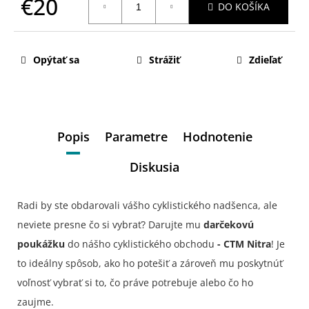
€20
DO KOŠÍKA
Jednotková
cena:
Opýtať sa
Strážiť
Zdieľať
Popis
Parametre
Hodnotenie
Diskusia
Radi by ste obdarovali vášho cyklistického nadšenca, ale
neviete presne čo si vybrať? Darujte mu
darčekovú
poukážku
do nášho cyklistického obchodu
- CTM Nitra
! Je
to ideálny spôsob, ako ho potešiť a zároveň mu poskytnúť
voľnosť vybrať si to, čo práve potrebuje alebo čo ho
zaujme.