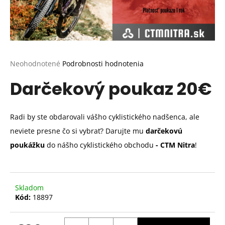
Priemerné
Neohodnotené
Podrobnosti hodnotenia
hodnotenie
Darčekový poukaz 20€
produktu
je
0,0
z
Radi by ste obdarovali vášho cyklistického nadšenca, ale
5
hviezdičiek.
neviete presne čo si vybrať? Darujte mu
darčekovú
poukážku
do nášho cyklistického obchodu
- CTM Nitra
!
Skladom
Kód:
18897