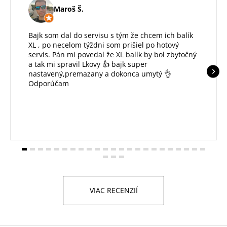
Maroš Š.
Bajk som dal do servisu s tým že chcem ich balík
XL , po necelom týždni som prišiel po hotový
servis. Pán mi povedal že XL balík by bol zbytočný
a tak mi spravil Lkovy 👍 bajk super
nastavený,premazany a dokonca umytý 👌
Odporúčam
VIAC RECENZIÍ