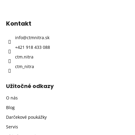
Z
á
p
Kontakt
ä
t
info
@
ctmnitra.sk
i
+421 918 433 088
e
ctm.nitra
ctm_nitra
Užitočné odkazy
O nás
Blog
Darčekové poukážky
Servis