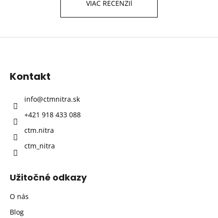
VIAC RECENZIÍ
Z
á
p
Kontakt
ä
t
info
@
ctmnitra.sk
i
+421 918 433 088
e
ctm.nitra
ctm_nitra
Užitočné odkazy
O nás
Blog