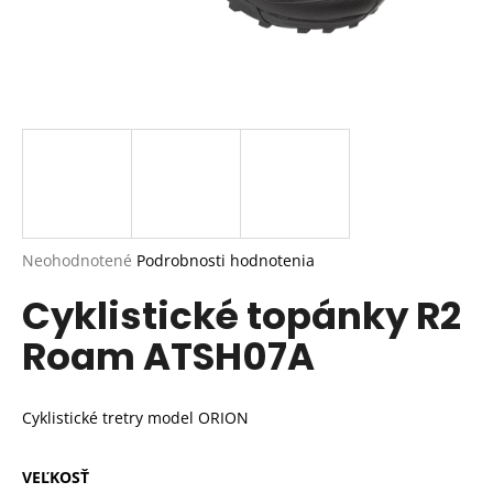
Priemerné
Neohodnotené
Podrobnosti hodnotenia
hodnotenie
Cyklistické topánky R2
produktu
je
Roam ATSH07A
0,0
z
5
hviezdičiek.
Cyklistické tretry model ORION
VEĽKOSŤ