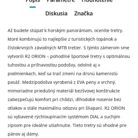
Diskusia
Značka
Až budete stúpať k horským panorámam, oceníte tretry,
ktoré kombinujú to najlepšie z turistických topánok a
čistokrvných závodných MTB tretier. S týmto zámerom sme
vytvorili R2 ORION – pohodlné športové tretry s optimálnou
tuhosťou a priľnavosťou podošvy, odolné aj v
podmienkach, keď sa trail zmení na drsnú kamenistú
pasáž. Medzipodošva vyrobená z EVA peny a vrchný,
mimoriadne priedušný materiál bezšvovej konštrukcie
zabezpečujú komfort pri chôdzi, dlhodobé nosenie bez
otlakov a stále maximálnu odozvu pri šliapaní. R2 ORION
sú vybavené rýchloupínacím systémom DIAL a suchým
zipsom pre ideálne utiahnutie. Tieto tretry sú vhodné pre
pánov aj dámy.