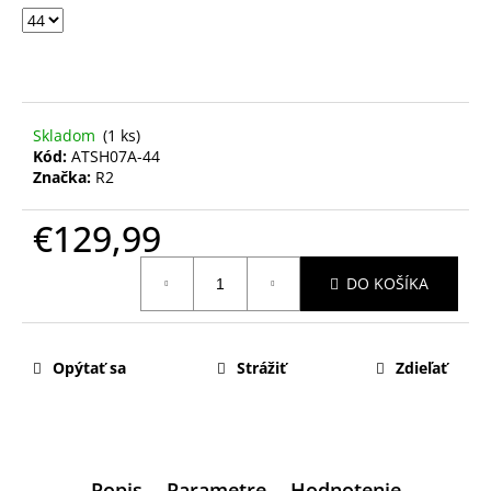
Skladom
(1 ks)
Kód:
ATSH07A-44
Značka:
R2
€129,99
Jednotková
DO KOŠÍKA
cena:
Opýtať sa
Strážiť
Zdieľať
Popis
Parametre
Hodnotenie