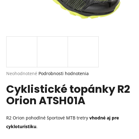
Priemerné
Neohodnotené
Podrobnosti hodnotenia
hodnotenie
Cyklistické topánky R2
produktu
je
Orion ATSH01A
0,0
z
5
hviezdičiek.
R2 Orion
pohodlné športové
MTB tretry
vhodné aj pre
cykloturistiku
.