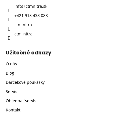
t
info
@
ctmnitra.sk
i
+421 918 433 088
e
ctm.nitra
ctm_nitra
Užitočné odkazy
O nás
Blog
Darčekové poukážky
Servis
Objednať servis
Kontakt