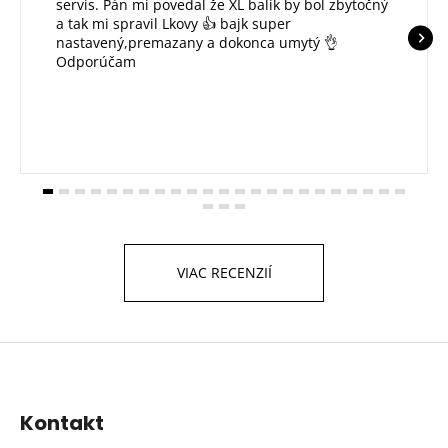
servis. Pán mi povedal že XL balík by bol zbytočný
a tak mi spravil Lkovy 👍 bajk super
nastavený,premazany a dokonca umytý 👌
Odporúčam
VIAC RECENZIÍ
Z
á
p
Kontakt
ä