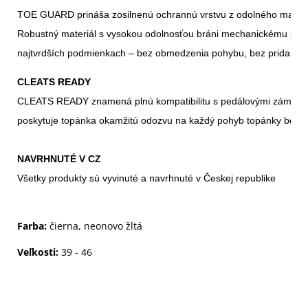
TOE GUARD prináša zosilnenú ochrannú vrstvu z odolného materiá
Robustný materiál s vysokou odolnosťou bráni mechanickému poško
najtvrdších podmienkach – bez obmedzenia pohybu, bez pridania z
CLEATS READY
CLEATS READY znamená plnú kompatibilitu s pedálovými zámkami S
poskytuje topánka okamžitú odozvu na každý pohyb topánky bez n
NAVRHNUTÉ V CZ
Všetky produkty sú vyvinuté a navrhnuté v Českej republike
Farba:
čierna, neonovo žltá
Veľkosti:
39 - 46