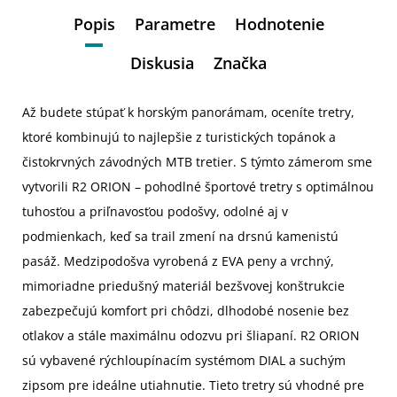
Popis
Parametre
Hodnotenie
Diskusia
Značka
Až budete stúpať k horským panorámam, oceníte tretry,
ktoré kombinujú to najlepšie z turistických topánok a
čistokrvných závodných MTB tretier. S týmto zámerom sme
vytvorili R2 ORION – pohodlné športové tretry s optimálnou
tuhosťou a priľnavosťou podošvy, odolné aj v
podmienkach, keď sa trail zmení na drsnú kamenistú
pasáž. Medzipodošva vyrobená z EVA peny a vrchný,
mimoriadne priedušný materiál bezšvovej konštrukcie
zabezpečujú komfort pri chôdzi, dlhodobé nosenie bez
otlakov a stále maximálnu odozvu pri šliapaní. R2 ORION
sú vybavené rýchloupínacím systémom DIAL a suchým
zipsom pre ideálne utiahnutie. Tieto tretry sú vhodné pre