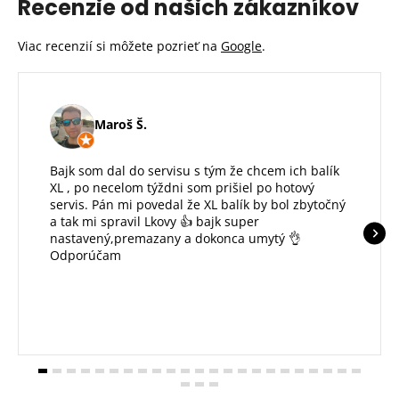
Recenzie od našich zákazníkov
Viac recenzií si môžete pozrieť na
Google
.
Maroš Š.
Bajk som dal do servisu s tým že chcem ich balík
XL , po necelom týždni som prišiel po hotový
servis. Pán mi povedal že XL balík by bol zbytočný
a tak mi spravil Lkovy 👍 bajk super
nastavený,premazany a dokonca umytý 👌
Odporúčam