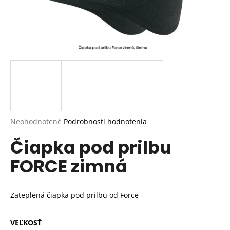
Priemerné
Neohodnotené
Podrobnosti hodnotenia
hodnotenie
Čiapka pod prilbu
produktu
je
FORCE zimná
0,0
z
5
hviezdičiek.
Zateplená čiapka pod prilbu od Force
VEĽKOSŤ