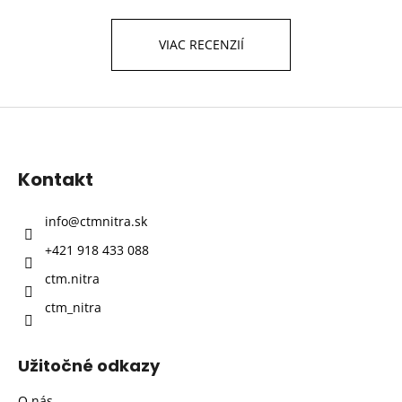
VIAC RECENZIÍ
Z
á
p
Kontakt
ä
t
info
@
ctmnitra.sk
i
+421 918 433 088
e
ctm.nitra
ctm_nitra
Užitočné odkazy
O nás