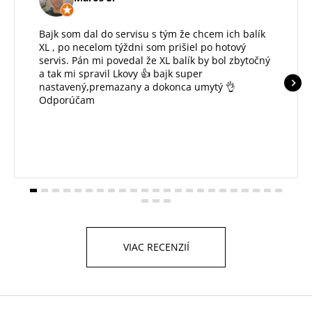
Bajk som dal do servisu s tým že chcem ich balík
XL , po necelom týždni som prišiel po hotový
servis. Pán mi povedal že XL balík by bol zbytočný
a tak mi spravil Lkovy 👍 bajk super
nastavený,premazany a dokonca umytý 👌
Odporúčam
VIAC RECENZIÍ
Z