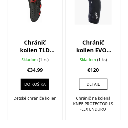
p
i
s
p
r
o
Chránič
Chránič
d
kolien TLD
kolien EVOC
u
Detské Rogue
Knee
k
Skladom
(1 ks)
Skladom
(1 ks)
Black
Protector LS
t
€34,99
€120
Flex Enduro
o
v
DO KOŠÍKA
DETAIL
Detské chrániče kolien
Chránič na kolená
KNEE PROTECTOR LS
FLEX ENDURO