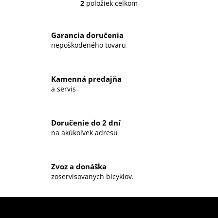
2
položiek celkom
O
v
l
Garancia doručenia
á
nepoškodeného tovaru
d
a
c
Kamenná predajňa
i
a servis
e
p
r
Doručenie do 2 dní
v
na akúkoľvek adresu
k
y
v
ý
Zvoz a donáška
zoservisovanych bicyklov.
p
i
s
u