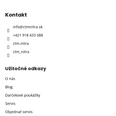
á
p
Kontakt
ä
t
info
@
ctmnitra.sk
i
+421 918 433 088
e
ctm.nitra
ctm_nitra
Užitočné odkazy
O nás
Blog
Darčekové poukážky
Servis
Objednať servis