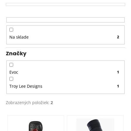
e
p
r
o
d
Na sklade
2
u
k
Značky
t
o
v
Evoc
1
Troy Lee Designs
1
Zobrazených položiek:
2
V
ý