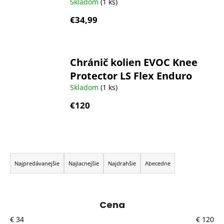
Skladom
(1 ks)
€34,99
Chránič kolien EVOC Knee
Protector LS Flex Enduro
Skladom
(1 ks)
€120
R
a
Najpredávanejšie
Najlacnejšie
Najdrahšie
Abecedne
d
e
n
Cena
i
€
34
€
120