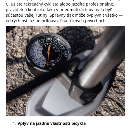
Či už ste rekreačný cyklista alebo jazdíte profesionálne,
pravidelná kontrola tlaku v pneumatikách by mala byť
súčasťou vašej rutiny. Správny tlak môže ovplyvniť všetko —
od rýchlosti až po priľnavosť na rôznych povrchoch.
Vplyv na jazdné vlastnosti bicykla