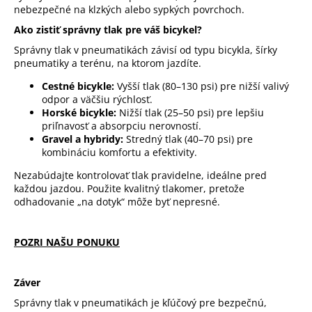
nebezpečné na klzkých alebo sypkých povrchoch.
Ako zistiť správny tlak pre váš bicykel?
Správny tlak v pneumatikách závisí od typu bicykla, šírky
pneumatiky a terénu, na ktorom jazdíte.
Cestné bicykle:
Vyšší tlak (80–130 psi) pre nižší valivý
odpor a väčšiu rýchlosť.
Horské bicykle:
Nižší tlak (25–50 psi) pre lepšiu
priľnavosť a absorpciu nerovností.
Gravel a hybridy:
Stredný tlak (40–70 psi) pre
kombináciu komfortu a efektivity.
Nezabúdajte kontrolovať tlak pravidelne, ideálne pred
každou jazdou. Použite kvalitný tlakomer, pretože
odhadovanie „na dotyk“ môže byť nepresné.
POZRI NAŠU PONUKU
Záver
Správny tlak v pneumatikách je kľúčový pre bezpečnú,