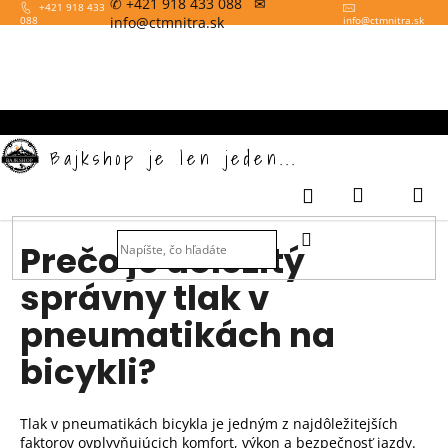
✆ +421 918 433 088 ✉
K
Prejsť
+421 918 433
info@ctmnitra.sk
088
info
@
ctmnitra.sk
na
o
obsah
Späť
š
í
k
Bajkshop je len jeden...
Nákupný
M
Prihlásenie
košík
HĽADAŤ
Prečo je dôležitý
správny tlak v
pneumatikách na
bicykli?
Tlak v pneumatikách bicykla je jedným z najdôležitejších
faktorov ovplyvňujúcich komfort, výkon a bezpečnosť jazdy.