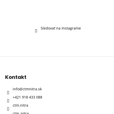
Sledovať na Instagrame
Z
á
p
Kontakt
ä
t
info
@
ctmnitra.sk
i
+421 918 433 088
e
ctm.nitra
ctm_nitra