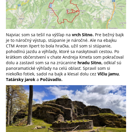
Najviac som sa tešil na výšľap na
vrch Sitno.
Pre bežný bajk
je to náročný výstup, stúpanie je náročné. Ale na ebajku
CTM Areon Xpert to bola hračka, užil som si stúpanie,
pohodlnú jazdu a výhľady, ktoré sa naskytovali cestou. Po
krátkom občerstvení v chate Andreja Kmeťa som pokračoval
dolu a zastavil som sa na zrúcanine
hradu Sitno,
odkiaľ sú
panoramatické výhľady na celú oblasť. Spravil som si
niekoľko fotiek, sadol na bajk a klesal dolu cez
Vlčiu jamu
,
Tatársky jarok
a
Počúvadlo.