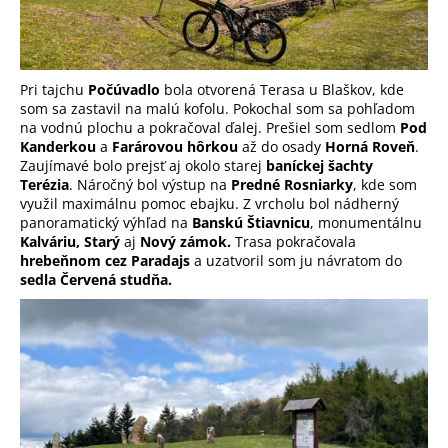
Pri tajchu
Počúvadlo
bola otvorená Terasa u Blaškov, kde
som sa zastavil na malú kofolu. Pokochal som sa pohľadom
na vodnú plochu a pokračoval ďalej. Prešiel som sedlom
Pod
Kanderkou
a
Farárovou hôrkou
až do osady
Horná Roveň
.
Zaujímavé bolo prejsť aj okolo starej
baníckej šachty
Terézia
. Náročný bol výstup na
Predné Rosniarky
, kde som
využil maximálnu pomoc ebajku. Z vrcholu bol nádherný
panoramatický výhľad na
Banskú Štiavnicu
, monumentálnu
Kalváriu,
Starý
aj
Nový zámok.
Trasa pokračovala
hrebeňnom cez Paradajs
a uzatvoril som ju návratom do
sedla Červená studňa.