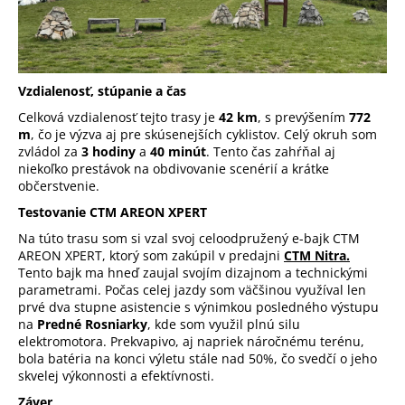
Vzdialenosť, stúpanie a čas
Celková vzdialenosť tejto trasy je
42 km
, s prevýšením
772
m
, čo je výzva aj pre skúsenejších cyklistov. Celý okruh som
zvládol za
3 hodiny
a
40 minút
. Tento čas zahŕňal aj
niekoľko prestávok na obdivovanie scenérií a krátke
občerstvenie.
Testovanie CTM AREON XPERT
Na túto trasu som si vzal svoj celoodpružený e-bajk CTM
AREON XPERT, ktorý som zakúpil v predajni
CTM Nitra.
Tento bajk ma hneď zaujal svojím dizajnom a technickými
parametrami. Počas celej jazdy som väčšinou využíval len
prvé dva stupne asistencie s výnimkou posledného výstupu
na
Predné Rosniarky
, kde som využil plnú silu
elektromotora. Prekvapivo, aj napriek náročnému terénu,
bola batéria na konci výletu stále nad 50%, čo svedčí o jeho
skvelej výkonnosti a efektívnosti.
Záver