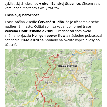
cyklistických okruhov
v okolí Banskej Štiavnice
. Chcem sa s
vami podeliť o tento skvelý zážitok.
Trasa a jej náročnosť
Trasa začína v sedle
Červená studňa
, čo je už samo o sebe
nádherné miesto. Odtiaľ som sa vydal po hornej trase
Veľkého Hodrušského okruhu
. Prechádzal som okolo
známeho zjazdu
Helligon power flow
a následne pokračoval
cez sedlá
Pleso
a
Krížna
. Výhľady na okolité kopce a lesy boli
úžasné.