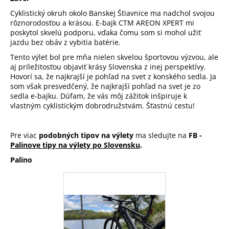
Cyklistický okruh okolo Banskej Štiavnice ma nadchol svojou
rôznorodosťou a krásou. E-bajk CTM AREON XPERT mi
poskytol skvelú podporu, vďaka čomu som si mohol užiť
jazdu bez obáv z vybitia batérie.
Tento výlet bol pre mňa nielen skvelou športovou výzvou, ale
aj príležitosťou objaviť krásy Slovenska z inej perspektívy.
Hovorí sa, že najkrajší je pohľad na svet z konského sedla. Ja
som však presvedčený, že najkrajší pohľad na svet je zo
sedla e-bajku. Dúfam, že vás môj zážitok inšpiruje k
vlastným cyklistickým dobrodružstvám. Šťastnú cestu!
Pre viac
podobných tipov na výlety
ma sledujte na
FB -
Palinove tipy na výlety po Slovensku
.
Palino