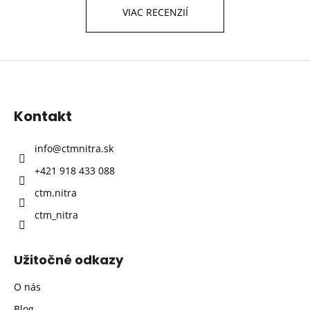
VIAC RECENZIÍ
Z
á
p
Kontakt
ä
t
info
@
ctmnitra.sk
i
+421 918 433 088
e
ctm.nitra
ctm_nitra
Užitočné odkazy
O nás
Blog