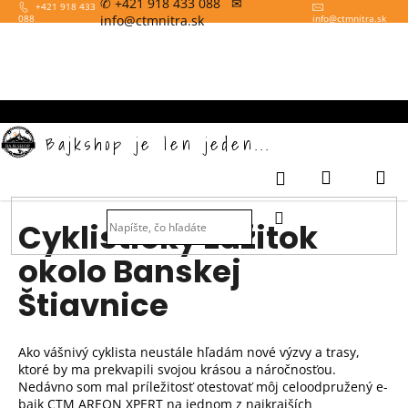
✆ +421 918 433 088 ✉
K
Prejsť
+421 918 433
info@ctmnitra.sk
088
info
@
ctmnitra.sk
na
o
obsah
Späť
š
í
k
Bajkshop je len jeden...
Nákupný
M
Prihlásenie
košík
HĽADAŤ
Cyklistický zážitok
okolo Banskej
Štiavnice
Ako vášnivý cyklista neustále hľadám nové výzvy a trasy,
ktoré by ma prekvapili svojou krásou a náročnosťou.
Nedávno som mal príležitosť otestovať môj celoodpružený e-
bajk CTM AREON XPERT na jednom z najkrajších