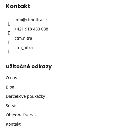
p
Kontakt
ä
t
info
@
ctmnitra.sk
i
+421 918 433 088
e
ctm.nitra
ctm_nitra
Užitočné odkazy
O nás
Blog
Darčekové poukážky
Servis
Objednať servis
Kontakt