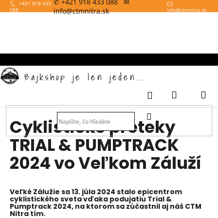
✆ +421 918 433 088 ✉
K
Prejsť
+421 918 433
info@ctmnitra.sk
088
info
@
ctmnitra.sk
na
o
obsah
Späť
š
í
k
Bajkshop je len jeden...
Nákupný
M
Prihlásenie
košík
HĽADAŤ
Cyklistické preteky
TRIAL & PUMPTRACK
2024 vo Veľkom Záluží
Veľké Zálužie sa
13. júla 2024
stalo epicentrom
cyklistického sveta vďaka podujatiu
Trial &
Pumptrack 2024,
na ktorom sa zúčastnil aj náš CTM
Nitra tím.