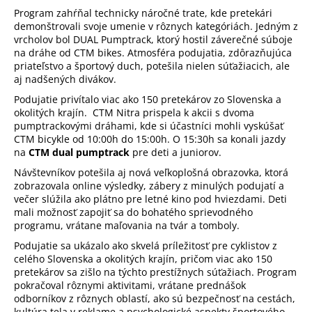
Program zahŕňal technicky náročné trate, kde pretekári
demonštrovali svoje umenie v rôznych kategóriách. Jedným z
vrcholov bol DUAL Pumptrack, ktorý hostil záverečné súboje
na dráhe od CTM bikes. Atmosféra podujatia, zdôrazňujúca
priateľstvo a športový duch, potešila nielen súťažiacich, ale
aj nadšených divákov.
Podujatie privítalo viac ako 150 pretekárov zo Slovenska a
okolitých krajín. CTM Nitra prispela k akcii s dvoma
pumptrackovými dráhami, kde si účastníci mohli vyskúšať
CTM bicykle od 10:00h do 15:00h. O 15:30h sa konali jazdy
na
CTM dual pumptrack
pre deti a juniorov.
Návštevníkov potešila aj nová veľkoplošná obrazovka, ktorá
zobrazovala online výsledky, zábery z minulých podujatí a
večer slúžila ako plátno pre letné kino pod hviezdami. Deti
mali možnosť zapojiť sa do bohatého sprievodného
programu, vrátane maľovania na tvár a tomboly.
Podujatie sa ukázalo ako skvelá príležitosť pre cyklistov z
celého Slovenska a okolitých krajín, pričom viac ako 150
pretekárov sa zišlo na týchto prestížnych súťažiach. Program
pokračoval rôznymi aktivitami, vrátane prednášok
odborníkov z rôznych oblastí, ako sú bezpečnosť na cestách,
kultúra tela v reklame a psychologické aspekty športového