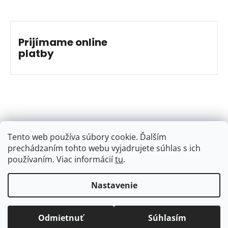
Prijímame online
platby
Tento web používa súbory cookie. Ďalším
prechádzaním tohto webu vyjadrujete súhlas s ich
používaním. Viac informácií
tu
.
Nastavenie
Vytvoril Shoptet
&
Jakub Grác
Copyright 2026
BAJKSHOP
. Všetky práva vyhradené.
Odmietnuť
Súhlasím