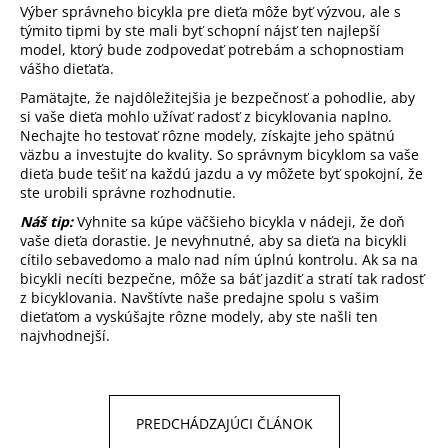
Výber správneho bicykla pre dieťa môže byť výzvou, ale s
týmito tipmi by ste mali byť schopní nájsť ten najlepší
model, ktorý bude zodpovedať potrebám a schopnostiam
vášho dieťaťa.
Pamätajte, že najdôležitejšia je bezpečnosť a pohodlie, aby
si vaše dieťa mohlo užívať radosť z bicyklovania naplno.
Nechajte ho testovať rôzne modely, získajte jeho spätnú
väzbu a investujte do kvality. So správnym bicyklom sa vaše
dieťa bude tešiť na každú jazdu a vy môžete byť spokojní, že
ste urobili správne rozhodnutie.
Náš tip:
Vyhnite sa kúpe väčšieho bicykla v nádeji, že doň
vaše dieťa dorastie. Je nevyhnutné, aby sa dieťa na bicykli
cítilo sebavedomo a malo nad ním úplnú kontrolu. Ak sa na
bicykli necíti bezpečne, môže sa báť jazdiť a stratí tak radosť
z bicyklovania. Navštívte naše predajne spolu s vašim
dieťaťom a vyskúšajte rôzne modely, aby ste našli ten
najvhodnejší.
PREDCHÁDZAJÚCI ČLÁNOK