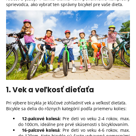
sprievodca, ako vybrať ten správny bicykel pre vaše dieťa.
1. Vek a veľkosť dieťaťa
Pri výbere bicykla je kľúčové zohľadniť vek a veľkosť dieťaťa.
Bicykle sa delia do rôznych kategórií podľa priemeru kolies:
12-palcové kolesá:
Pre deti vo veku 2-4 rokov, max.
do 100cm, ideálne pre prvé skúsenosti s bicyklovaním.
16-palcové kolesá
: Pre deti vo veku 4-6 rokov, max.
do 120cm, tieto bicykle sú často vybavené pomocnými