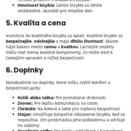
Hmotnosť bicykla:
Ľahšie bicykle sú ľahšie
ovládateľné, obzvlášť pre mladšie deti.
5. Kvalita a cena
Investícia do kvalitného bicykla sa oplatí. Kvalitné bicykle sú
bezpečnejšie
,
odolnejšie
a majú
dlhšiu životnosť
. Skúste
nájsť balans medzi
cenou
a
kvalitou.
Lacnejšie modely
môžu mať menej kvalitné komponenty, čo môže viesť k
častejším opravám a nižšej bezpečnosti.
6. Doplnky
Nezabudnite na doplnky, ktoré môžu zvýšiť komfort a
bezpečnosť jazdy:
Košík alebo taška:
Pre prenášanie drobností.
Zvonec:
Pre lepšiu komunikáciu na ceste.
Chrániče:
Na kolená a lakte pre zvýšenú bezpečnosť.
Stojan:
Umožňuje bezpečné odstavenie bicykla, keď sa
nepoužíva, čím predchádza jeho poškodeniu a udržuje
ho stabilný.
Osvetlenie prilby:
Pre lepšiu viditeľnosť a bezpečnosť