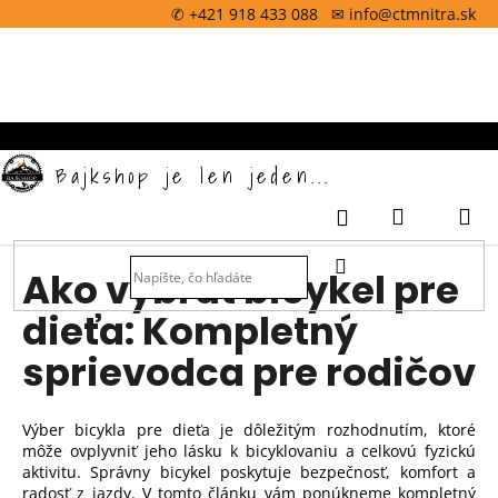
K
Prejsť
✆ +421 918 433 088 ✉ info@ctmnitra.sk
na
o
obsah
Späť
š
í
k
Bajkshop je len jeden...
Nákupný
M
Prihlásenie
košík
HĽADAŤ
Ako vybrať bicykel pre
dieťa: Kompletný
sprievodca pre rodičov
Výber bicykla pre dieťa je dôležitým rozhodnutím, ktoré
môže ovplyvniť jeho lásku k bicyklovaniu a celkovú fyzickú
aktivitu. Správny bicykel poskytuje bezpečnosť, komfort a
radosť z jazdy. V tomto článku vám ponúkneme kompletný