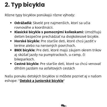
2. Typ bicykla
Rôzne typy bicyklov ponúkajú rôzne výhody:
Odrážadlá:
Skvelé pre najmenších, ktorí sa učia
rovnováhe a koordinácii.
Klasické bicykle s pomocnými kolieskami:
Umožňujú
deťom bezpečne prechádzať na dvojkolesové bicykle.
Horské bicykle:
Pre staršie deti, ktoré chcú jazdiť v
teréne alebo na nerovných povrchoch.
BMX bicykle:
Pre deti, ktoré majú záujem okrem trikov
aj skúšať jazdy na pumptrackoch, u-ramp, či
bikeparkoch.
Cestné bicykle:
Pre staršie deti, ktoré sa chcú venovať
dlhším jazdám na asfaltových cestách
Našu ponuku detských bicyklov si môžete pozrieť aj v našom
eshope: "
Detské a juniorské bicykle
"