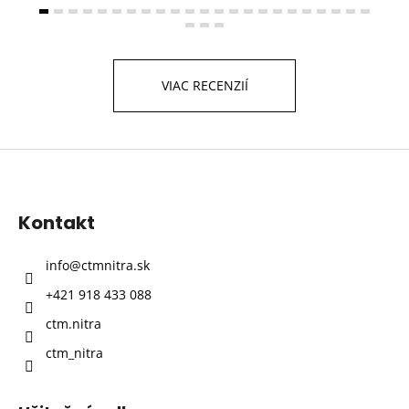
VIAC RECENZIÍ
Z
á
p
Kontakt
ä
t
info
@
ctmnitra.sk
i
+421 918 433 088
e
ctm.nitra
ctm_nitra