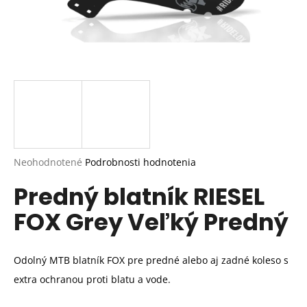
Priemerné
Neohodnotené
Podrobnosti hodnotenia
hodnotenie
Predný blatník RIESEL
produktu
je
FOX Grey Veľký Predný
0,0
z
5
hviezdičiek.
Odolný MTB blatník FOX pre predné alebo aj zadné koleso s
extra ochranou proti blatu a vode.