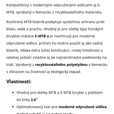
Kompatibilný s modernými odpruženými vidlicami aj E-
MTB, vyrobený v Nemecku z recyklovateľného materiálu.
Rozšírený MTB blatník poskytuje spoľahlivú ochranu proti
blatu, vode a prachu. Vhodný je pre všetky typy horských
bicyklov vrátane
E-MTB a
je navrhnutý pre moderné
odpružené vidlice, pričom ho možno použiť aj ako zadný
blatník. Vďaka extra tuhej konštrukcii, nízkej hmotnosti a
odolnej potlači zvládne aj tie najnáročnejšie podmienky na
trati. Vyrobený z
recyklovateľného polyetylénu
v Nemecku
s dôrazom na životnosť aj ekologický dopad.
Vlastnosti:
Vhodný pre všetky MTB a E-MTB bicykle s plášťami
do šírky
2,6”
Optimalizovaný tvar pre
moderné odpružené vidlice
,
možné uchytiť aj na zadnú stavbu