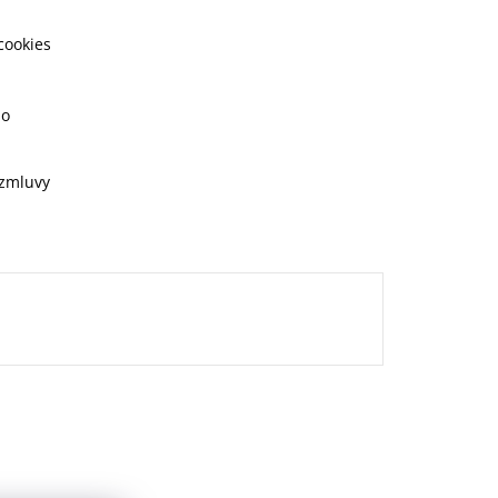
cookies
ho
 zmluvy