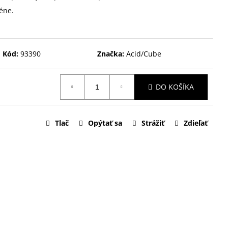
éne.
Kód:
93390
Značka:
Acid/Cube
DO KOŠÍKA
Tlač
Opýtať sa
Strážiť
Zdieľať