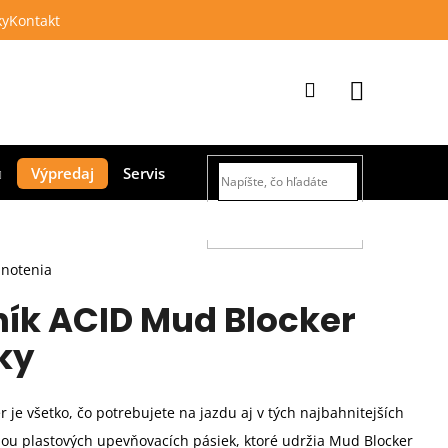
ky
Kontakt
Prihlásenie
Nákupný
Výpredaj
Servis
košík
HĽADAŤ
dnotenia
ník ACID Mud Blocker
ky
 je všetko, čo potrebujete na jazdu aj v tých najbahnitejších
u plastových upevňovacích pásiek, ktoré udržia Mud Blocker