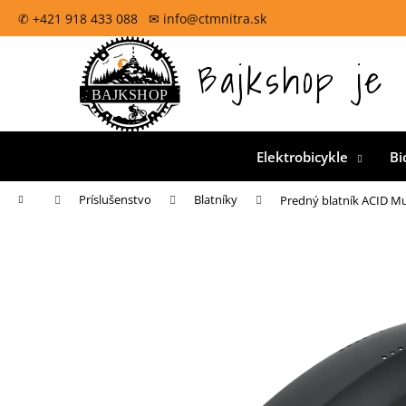
K
Prejsť
✆ +421 918 433 088 ✉ info@ctmnitra.sk
na
o
obsah
Späť
š
Bajkshop je 
Oficiálna špecializovaná predajňa pre CTM bicykle na
do
í
k
obchodu
Elektrobicykle
Bi
Domov
Príslušenstvo
Blatníky
Predný blatník ACID Mu