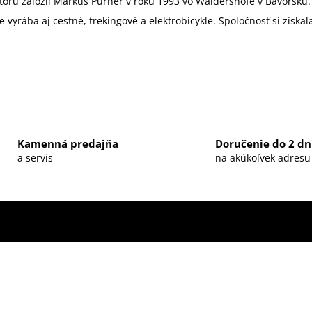
orú založil Markus Pürner v roku 1993 vo Waldershofe v Bavorsku. 
le vyrába aj cestné, trekingové a elektrobicykle. Spoločnosť si zí
Kamenná predajňa
Doručenie do 2 dn
a servis
na akúkoľvek adresu