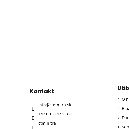
Z
á
p
Uži
Kontakt
ä
O n
t
info
@
ctmnitra.sk
i
Blo
+421 918 433 088
e
Dar
ctm.nitra
Ser