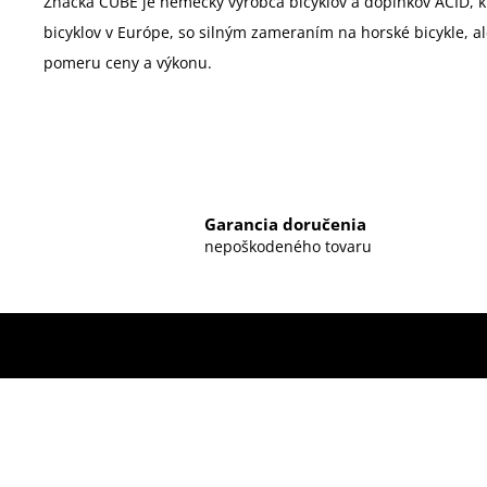
Značka CUBE je nemecký výrobca bicyklov a doplnkov ACID, kt
bicyklov v Európe, so silným zameraním na horské bicykle, a
pomeru ceny a výkonu.
Garancia doručenia
nepoškodeného tovaru