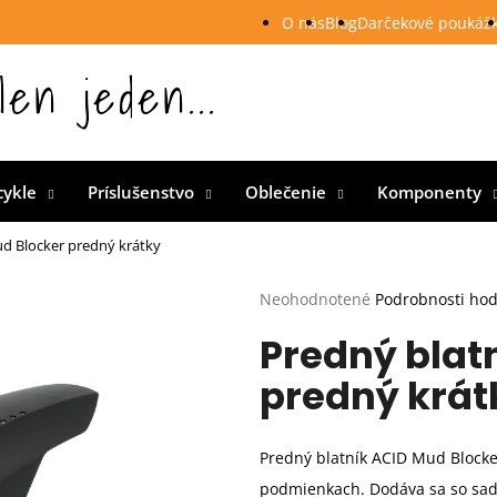
O nás
Blog
Darčekové poukáž
len jeden...
 Slovensku
cykle
Príslušenstvo
Oblečenie
Komponenty
d Blocker predný krátky
Priemerné
Neohodnotené
Podrobnosti ho
hodnotenie
Predný blat
produktu
je
predný krát
0,0
z
5
hviezdičiek.
Predný blatník ACID Mud Blocker
podmienkach. Dodáva sa so sado