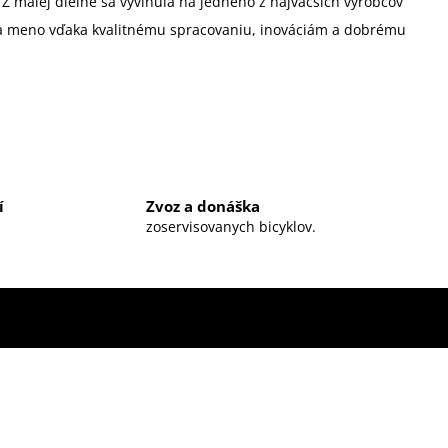
Z malej dielne sa vyvinula na jedného z najväčších výrobcov
skala meno vďaka kvalitnému spracovaniu, inováciám a dobrému
í
Zvoz a donáška
zoservisovanych bicyklov.