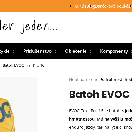
O nás
Blog
Darčekové poukáž
len jeden...
 Slovensku
cykle
Príslušenstvo
Oblečenie
Komponenty
Batoh EVOC Trail Pro 16
Priemerné
Neohodnotené
Podrobnosti ho
hodnotenie
Batoh EVOC T
produktu
je
0,0
z
EVOC Trail Pro 16 je batoh
s je
5
hviezdičiek.
hmotnosťou.
Má
najvyššiu mo
enduro jazdy, tak na lyže či sn