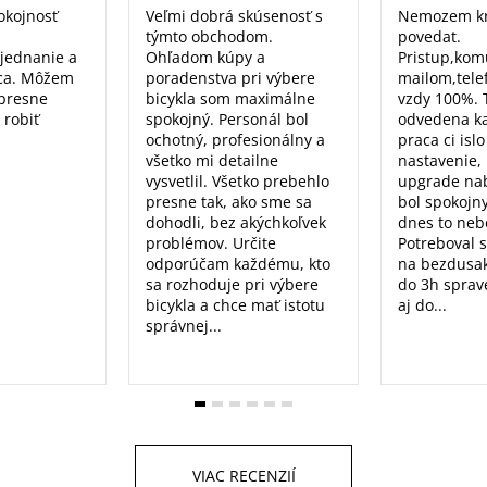
okojnosť
Veľmi dobrá skúsenosť s
Nemozem kr
týmto obchodom.
povedat.
 jednanie a
Ohľadom kúpy a
Pristup,kom
ca. Môžem
poradenstva pri výbere
mailom,tele
 presne
bicykla som maximálne
vzdy 100%. 
 robiť
spokojný. Personál bol
odvedena k
ochotný, profesionálny a
praca ci isl
všetko mi detailne
nastavenie, 
vysvetlil. Všetko prebehlo
upgrade nab
presne tak, ako sme sa
bol spokojn
dohodli, bez akýchkoľvek
dnes to nebo
problémov. Určite
Potreboval 
odporúčam každému, kto
na bezdusak
sa rozhoduje pri výbere
do 3h sprav
bicykla a chce mať istotu
aj do...
správnej...
VIAC RECENZIÍ