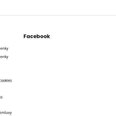
Facebook
ienky
ienky
cookies
ho
 zmluvy