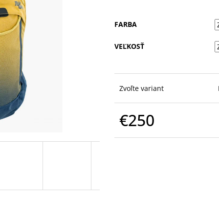
FARBA
VEĽKOSŤ
Zvoľte variant
€250
Jednotková
cena: