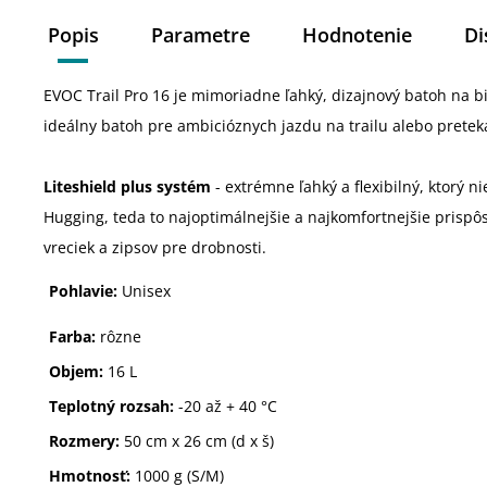
Popis
Parametre
Hodnotenie
Di
EVOC Trail Pro 16 je mimoriadne ľahký, dizajnový batoh na b
ideálny batoh pre ambicióznych jazdu na trailu alebo pretek
Liteshield plus systém
- extrémne ľahký a flexibilný, ktorý 
Hugging, teda to najoptimálnejšie a najkomfortnejšie prisp
vreciek a zipsov pre drobnosti.
Pohlavie:
Unisex
Farba:
rôzne
Objem:
16 L
Teplotný rozsah:
-20 až + 40 °C
Rozmery:
50 cm x 26 cm (d x š)
Hmotnosť:
1000 g (S/M)