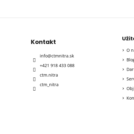
Z
á
p
Uži
Kontakt
ä
O n
t
info
@
ctmnitra.sk
i
Blo
+421 918 433 088
e
Dar
ctm.nitra
Ser
ctm_nitra
Obj
Kon