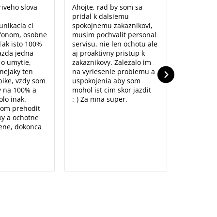
iveho slova
Ahojte, rad by som sa
Maximálna
pridal k dalsiemu
naozaj sm
unikacia ci
spokojnemu zakaznikovi,
predajne,
fonom, osobne
musim pochvalit personal
poradenst
Tak isto 100%
servisu, nie len ochotu ale
prístup to
azda jedna
aj proaktivny pristup k
dolu. Ďak
o o umytie,
zakaznikovy. Zalezalo im
nejaky ten
na vyriesenie problemu a
ike, vzdy som
uspokojenia aby som
y na 100% a
mohol ist cim skor jazdit
lo inak.
:-) Za mna super.
som prehodit
y a ochotne
ene, dokonca