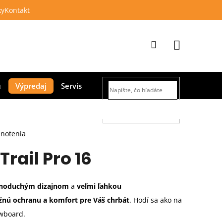
ky
Kontakt
Prihlásenie
Nákupný
Výpredaj
Servis
košík
HĽADAŤ
dnotenia
rail Pro 16
dnoduchým dizajnom
a
veľmi ľahkou
žnú ochranu a komfort pre Váš chrbát
. Hodí sa ako na
owboard.