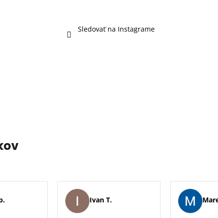
Sledovať na Instagrame
kov
p.
Ivan T.
Mare