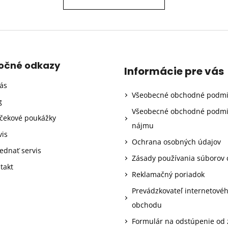
točné odkazy
Informácie pre vás
ás
Všeobecné obchodné podm
g
Všeobecné obchodné podm
čekové poukážky
nájmu
vis
Ochrana osobných údajov
ednať servis
Zásady používania súborov 
takt
Reklamačný poriadok
Prevádzkovateľ internetové
obchodu
Formulár na odstúpenie od