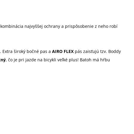
 kombinácia najvyššej ochrany a prispôsobenie z neho robí
t. Extra široký bočné pas a
AIRO FLEX
pás zaisťujú tzv. Boddy
tný
, čo je pri jazde na bicykli veľké plus!
Batoh má hŕbu