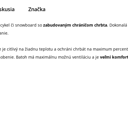
skusia
Značka
icykel či snowboard so
zabudovaným chráničom chrbta
. Dokonalá
anie.
nie je citlivý na žiadnu teplotu a ochráni chrbát na maximum percen
ôsobenie. Batoh má maximálnu možnú ventiláciu a je
veľmi komfor