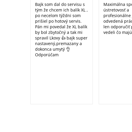
Bajk som dal do servisu s
Maximálna sp
tým že chcem ich balík XL ,
ústretovosť a
po necelom týždni som
profesionálne
prišiel po hotový servis.
odvedená prá
Pán mi povedal že XL balík
len odporučiť
by bol zbytočný a tak mi
vedeli čo majú
spravil Lkovy 👍 bajk super
nastavený,premazany a
dokonca umytý 👌
Odporúčam