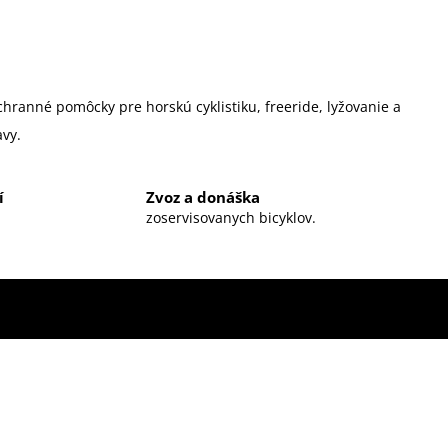
chranné pomôcky pre horskú cyklistiku, freeride, lyžovanie a
vy.
í
Zvoz a donáška
zoservisovanych bicyklov.