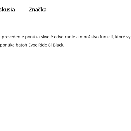
skusia
Značka
revedenie ponúka skvelé odvetranie a množstvo funkcií, ktoré využi
i ponúka batoh Evoc Ride 8l Black.