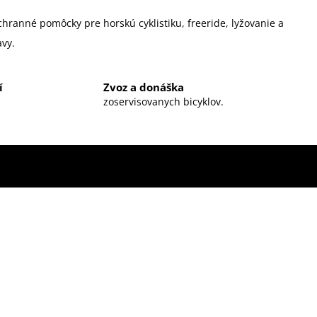
chranné pomôcky pre horskú cyklistiku, freeride, lyžovanie a
vy.
í
Zvoz a donáška
zoservisovanych bicyklov.