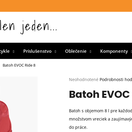
len jeden...
 Slovensku
cykle
Príslušenstvo
Oblečenie
Komponenty
Batoh EVOC Ride 8
Priemerné
Neohodnotené
Podrobnosti ho
hodnotenie
Batoh EVOC 
produktu
je
0,0
z
Batoh s objemom 8 l pre každod
5
hviezdičiek.
množstvom vreciek a zaujímavých
do práce.