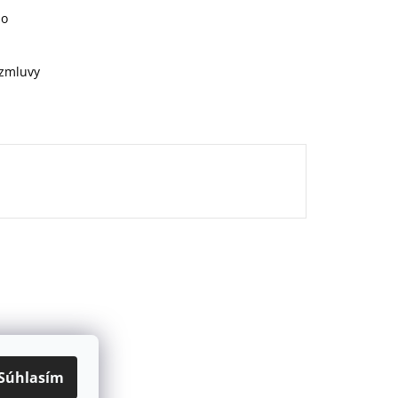
ho
 zmluvy
Súhlasím