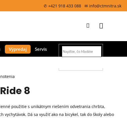
✆ +421 918 433 088 ✉ info@ctmnitra.sk
Prihlásenie
Nákupný
Výpredaj
Servis
košík
HĽADAŤ
dnotenia
Ride 8
enné použitie s unikátnym riešením odvetrania chrbta,
 vychytávok. Dá sa využiť ako na bicykel, tak do školy alebo