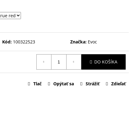
Kód:
100322523
Značka:
Evoc
DO KOŠÍKA
Tlač
Opýtať sa
Strážiť
Zdieľať