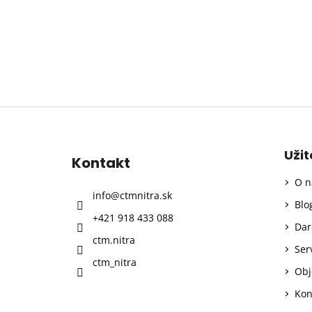
Z
á
p
Uži
Kontakt
ä
O n
t
info
@
ctmnitra.sk
i
Blo
+421 918 433 088
e
Dar
ctm.nitra
Ser
ctm_nitra
Obj
Kon