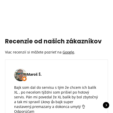
Recenzie od našich zákazníkov
Viac recenzií si môžete pozrieť na
Google
.
Maroš Š.
Bajk som dal do servisu s tým že chcem ich balík
XL , po necelom týždni som prišiel po hotový
servis. Pán mi povedal že XL balík by bol zbytočný
a tak mi spravil Lkovy 👍 bajk super
nastavený,premazany a dokonca umytý 👌
Odporúčam