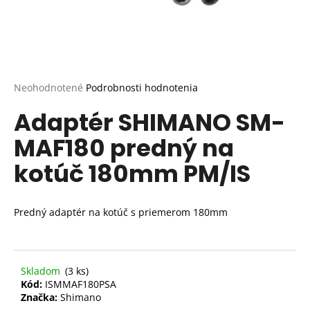
Priemerné
Neohodnotené
Podrobnosti hodnotenia
hodnotenie
Adaptér SHIMANO SM-
produktu
je
MAF180 predný na
0,0
z
kotúč 180mm PM/IS
5
hviezdičiek.
Predný adaptér na kotúč s priemerom 180mm
Skladom
(3 ks)
Kód:
ISMMAF180PSA
Značka:
Shimano