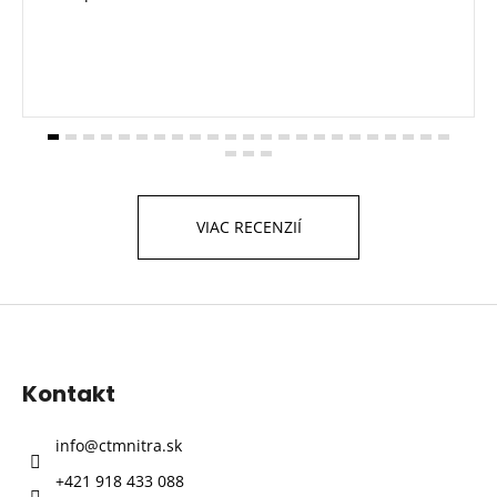
VIAC RECENZIÍ
Z
á
p
Kontakt
ä
t
info
@
ctmnitra.sk
i
+421 918 433 088
e