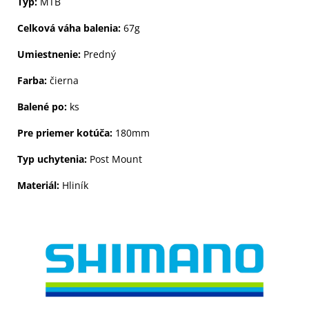
Typ:
MTB
Celková váha balenia:
67g
Umiestnenie:
Predný
Farba:
čierna
Balené po:
ks
Pre priemer kotúča:
180mm
Typ uchytenia:
Post Mount
Materiál:
Hliník